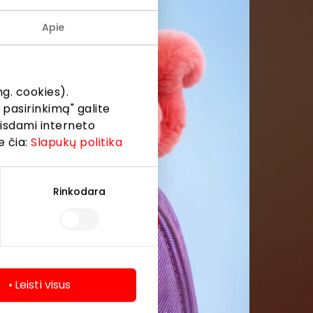
Apie
menės
formaciją iš
g. cookies).
 pasirinkimą" galite
eisdami interneto
e čia:
Slapukų politika
Rinkodara
Leisti visus