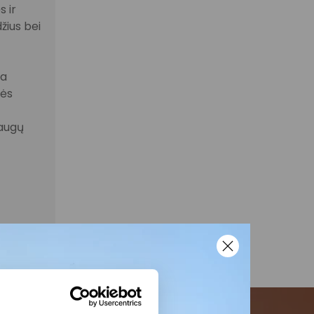
 ir
žius bei
la
nės
laugų