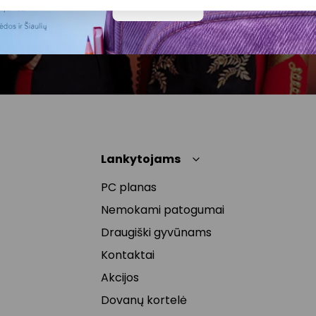
Daugiau
naujienlaiškyje arba kreipiantis
privatumas@akropolis.lt.
Lankytojams
PC planas
Nemokami patogumai
Draugiški gyvūnams
Kontaktai
Akcijos
Dovanų kortelė