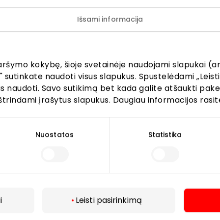
Išsami informacija
ijunkite prie mūsų bendruo
žinokite apie geriausius pasiūlymus, renginius ir naujausią in
aršymo kokybę, šioje svetainėje naudojami slapukai (an
AKROPOLIS prekybos centro.
" sutinkate naudoti visus slapukus. Spustelėdami „Leisti
kus naudoti. Savo sutikimą bet kada galite atšaukti pak
štrindami įrašytus slapukus. Daugiau informacijos rasit
Nuostatos
Statistika
Prenumeruoti
Spustelėdamas „Prenumeruoti“ sutinki gauti PPC
AKROPOLIS naujienas. Dėl to AKROPOLIS GROUP,
UAB Tavo el. pašto duomenis tvarkys naujienlaiškių
i
Leisti pasirinkimą
siuntimo tikslu. Sutikimą galėsi bet kuriuo metu
atšaukti, spaudžiant nuorodą gautame