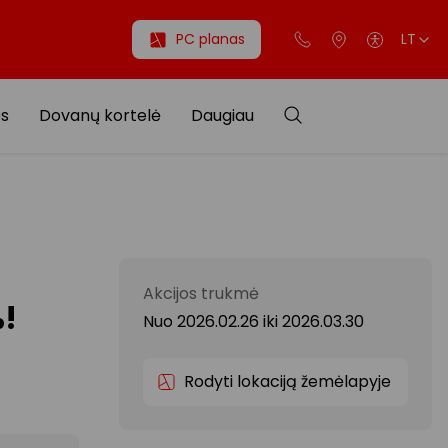
PC planas
LT
os
Dovanų kortelė
Daugiau
Akcijos trukmė
%!
Nuo 2026.02.26
iki
2026.03.30
Rodyti lokaciją žemėlapyje