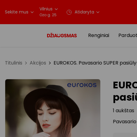
Vilnius
Sekite mus
Atidaryta
Ozo g. 25
Renginiai
Parduo
Titulinis
Akcijos
EUROKOS. Pavasario SUPER pasiūlyma
EURO
pasi
1 aukštas
Pavasario 