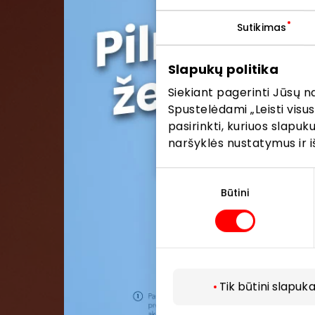
Sutikimas
Pris
Slapukų politika
Pirmieji su
Siekiant pagerinti Jūsų n
Spustelėdami „Leisti visus
pasirinkti, kuriuos slapu
naršyklės nustatymus ir i
Sutikimo
pasirinkimas
Būtini
Tik būtini slapuka