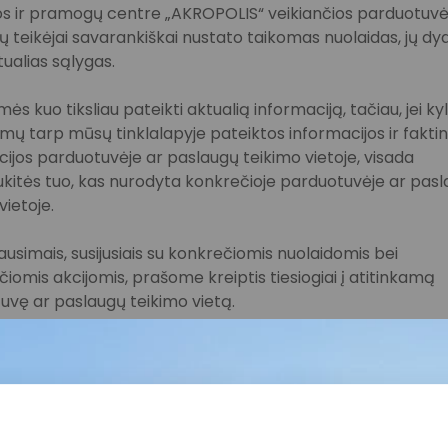
s ir pramogų centre „AKROPOLIS“ veikiančios parduotuvės
 teikėjai savarankiškai nustato taikomas nuolaidas, jų dyd
tualias sąlygas.
ės kuo tiksliau pateikti aktualią informaciją, tačiau, jei ky
imų tarp mūsų tinklalapyje pateiktos informacijos ir fakti
ijos parduotuvėje ar paslaugų teikimo vietoje, visada
kitės tuo, kas nurodyta konkrečioje parduotuvėje ar pas
vietoje.
lausimais, susijusiais su konkrečiomis nuolaidomis bei
iomis akcijomis, prašome kreiptis tiesiogiai į atitinkamą
uvę ar paslaugų teikimo vietą.