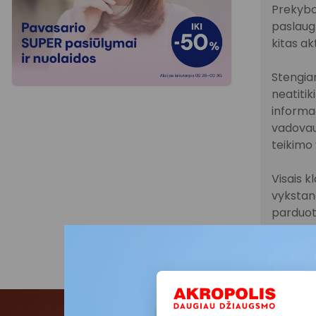
Prekybo
paslaugų
kitas ak
Stengiam
neatitik
informac
vadovau
teikimo 
Visais k
vykstanč
parduot