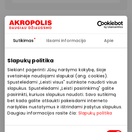
Vasario SUPER pasiūlymai ir nuolaidos net iki -50%!
Sutikimas
Išsami informacija
Apie
Prekybos ir pramogų centre „AKROPOLIS“
veikiančios parduotuvės ir paslaugų teikėjai
Slapukų politika
savarankiškai nustato taikomas nuolaidas, jų
Siekiant pagerinti Jūsų naršymo kokybę, šioje
dydžius bei kitas aktualias sąlygas.
svetainėje naudojami slapukai (ang. cookies).
Spustelėdami „Leisti visus" sutinkate naudoti visus
Stengiamės kuo tiksliau pateikti aktualią
slapukus. Spustelėdami „Leisti pasirinkimą" galite
informaciją, tačiau, jei kyla neatitikimų tarp mūsų
pasirinkti, kuriuos slapukus naudoti. Savo sutikimą
tinklalapyje pateiktos informacijos ir faktinės
bet kada galite atšaukti pakeisdami interneto
naršyklės nustatymus ir ištrindami įrašytus slapukus.
informacijos parduotuvėje ar paslaugų teikimo
Daugiau informacijos rasite čia:
Slapukų politika
vietoje, visada vadovaukitės tuo, kas nurodyta
konkrečioje parduotuvėje ar paslaugų teikimo
vietoje.
Sutikimo