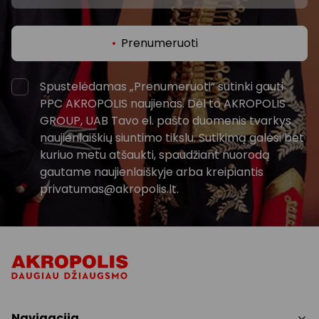
Prenumeruoti
Spustelėdamas „Prenumeruoti“ sutinki gauti
PPC AKROPOLIS naujienas. Dėl to AKROPOLIS
GROUP, UAB Tavo el. pašto duomenis tvarkys
naujienlaiškių siuntimo tikslu. Sutikimą galėsi bet
kuriuo metu atšaukti, spaudžiant nuorodą
gautame naujienlaiškyje arba kreipiantis
privatumas@akropolis.lt.
Navigacija