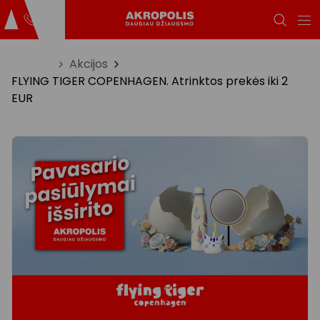
Titulinis
Akcijos
FLYING TIGER COPENHAGEN. Atrinktos prekės iki 2
EUR