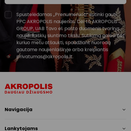
Spustelėdamas „Prenumeruoti“ sutinki gauti
PPC AKROPOLIS naujienas. Dėl to AKROPOLIS
GROUP, UAB Tavo el. pašto duomenis tvarkys
naujienlaiškių siuntimo tikslu. Sutikimą galėsi bet
kuriuo metu atšaukti, spaudžiant nuorodą
gautame naujienlaiškyje arba kreipiantis
privatumas@akropolis.lt.
Navigacija
Parduotuvės
Lankytojams
Paslaugos