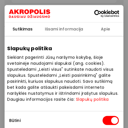
Lobių dienos Flying Tiger Copenhagen! Atraskite
įvairių smagių ir praktiškų daiktų namams,
Sutikimas
Išsami informacija
Apie
dovanoms ar kasdienai – daugybė atrinktų prekių iki
2 Eur.
Slapukų politika
Išpardavimo nuolaidas nustato PPC AKROPOLIS
Siekiant pagerinti Jūsų naršymo kokybę, šioje
veikiančios prekybos bei paslaugų vietos.
svetainėje naudojami slapukai (ang. cookies).
Spustelėdami „Leisti visus" sutinkate naudoti visus
Daugiau informacijos apie konkrečias
slapukus. Spustelėdami „Leisti pasirinkimą" galite
skelbiamas nuolaidas ar pasiūlymus teiraukitės
pasirinkti, kuriuos slapukus naudoti. Savo sutikimą
prekybos bei paslaugų vietoje. Savo socialiniuose
bet kada galite atšaukti pakeisdami interneto
tinkluose stengiamės iš anksto Jums pateikti
naršyklės nustatymus ir ištrindami įrašytus slapukus.
aktualią informaciją apie konkrečiose prekybos
Daugiau informacijos rasite čia:
Slapukų politika
bei paslaugų vietose taikomus pasiūlymus,
tačiau, jei konkrečioje prekybos ar paslaugų
Sutikimo
vietoje pasiūlymas skirsis nuo pateikto mūsų
Būtini
pasirinkimas
tinklalapyje, prašome vadovautis konkrečioje