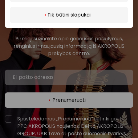
Prisijunkite prie mūsų
Tik būtini slapukai
bendruomenės
Pirmieji sužinokite apie geriausius pasiūlymus,
renginius ir naujausią informaciją iš AKROPOLIS
prekybos centro.
Prenumeruoti
Spustelėdamas „Prenumeruoti“ sutinki gauti
PPC AKROPOLIS naujienas. Dėl to AKROPOLIS
GROUP, UAB Tavo el. pašto duomenis tvarkys