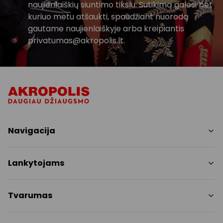
naujienlaiškių siuntimo tikslu. Sutikimą galėsi bet
kuriuo metu atšaukti, spaudžiant nuorodą
gautame naujienlaiškyje arba kreipiantis
privatumas@akropolis.lt.
Navigacija
Parduotuvės
Lankytojams
Paslaugos
Restoranai ir kavinės
PC planas
Tvarumas
Pramogos
Nemokami patogumai
Draugiški gyvūnams
Tvarumo tikslai