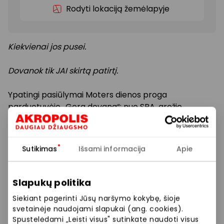
Rodyti lokaciją žemėlapyje
Kiekvienai jos pusei.
Dovanok tik JAI skirtą patirtį.
Ypatingi pasiūlymai Moters dienos proga
parduotuvėje „Gera dovana“: nuo SPA, grožio
procedūrų iki adrenalino kupinų patirčių!
Nustebinkite mylimas moteris išskirtiniu dėmesiu.
Sutikimas
Išsami informacija
Apie
Nuolaidos iki 30 %!
Slapukų politika
Prekybos ir pramogų centre „AKROPOLIS“
Siekiant pagerinti Jūsų naršymo kokybę, šioje
svetainėje naudojami slapukai (ang. cookies).
veikiančios parduotuvės ir paslaugų teikėjai
Spustelėdami „Leisti visus" sutinkate naudoti visus
savarankiškai nustato taikomas nuolaidas, jų