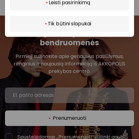
Leisti pasirinkimą
Tik būtini slapukai
Prisijunkite prie mūsų
bendruomenės
Pirmieji sužinokite apie geriausius pasiūlymus,
renginius ir naujausią informaciją iš AKROPOLIS
prekybos centro.
Prenumeruoti
Spustelėdamas „Prenumeruoti“ sutinki gauti