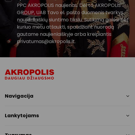
PPC AKROPOLIS naujienas. Dėl to AKROPOLIS
GROUP, UAB Tavo el. pašto duomenis tvarkys
naujienlaiškių siuntimo tikslu. Sutikimą galėsi bet
kuriuo metu atšaukti, spaudžiant nuorodą
gautame naujienlaiškyje arba kreipiantis
privatumas@akropolis.lt.
Navigacija
Parduotuvės
Lankytojams
Paslaugos
Restoranai ir kavinės
PC planas