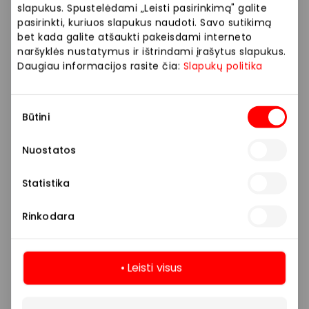
slapukus. Spustelėdami „Leisti pasirinkimą" galite
dydžius bei kitas aktualias sąlygas.
pasirinkti, kuriuos slapukus naudoti. Savo sutikimą
bet kada galite atšaukti pakeisdami interneto
Stengiamės kuo tiksliau pateikti aktualią
naršyklės nustatymus ir ištrindami įrašytus slapukus.
informaciją, tačiau, jei kyla neatitikimų tarp mūsų
Daugiau informacijos rasite čia:
Slapukų politika
tinklalapyje pateiktos informacijos ir faktinės
informacijos parduotuvėje ar paslaugų teikimo
Sutikimo
vietoje, visada vadovaukitės tuo, kas nurodyta
Būtini
pasirinkimas
konkrečioje parduotuvėje ar paslaugų teikimo
vietoje.
Nuostatos
Visais klausimais, susijusiais su konkrečiomis
Statistika
nuolaidomis bei vykstančiomis akcijomis,
prašome kreiptis tiesiogiai į atitinkamą
Rinkodara
parduotuvę ar paslaugų teikimo vietą.
Leisti visus
Daugiau