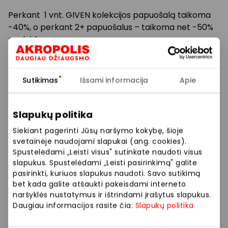
Perkant 1 vnt. GIVEN kolekcijos papuošalą taikoma
-40%, o perkant 2+ papuošalus – taikoma net -50%
nuolaida.
Atrask prasmingas dovanas sau ir artimiesiems su
GIVEN!
Sutikimas
Išsami informacija
Apie
Pasiūlymas galioja registruotiems klientams,
perkantiems virš 19 Eur. Negalioja prekių ženklams.
Slapukų politika
Siekiant pagerinti Jūsų naršymo kokybę, šioje
svetainėje naudojami slapukai (ang. cookies).
Prekybos ir pramogų centre „AKROPOLIS“
Spustelėdami „Leisti visus" sutinkate naudoti visus
veikiančios parduotuvės ir paslaugų teikėjai
slapukus. Spustelėdami „Leisti pasirinkimą" galite
savarankiškai nustato taikomas nuolaidas, jų
pasirinkti, kuriuos slapukus naudoti. Savo sutikimą
dydžius bei kitas aktualias sąlygas. Stengiamės
bet kada galite atšaukti pakeisdami interneto
kuo tiksliau pateikti aktualią informaciją, tačiau,
naršyklės nustatymus ir ištrindami įrašytus slapukus.
jei kyla neatitikimų tarp mūsų tinklalapyje
Daugiau informacijos rasite čia:
Slapukų politika
pateiktos informacijos ir faktinės informacijos