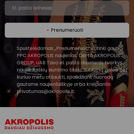
Prenumeruoti
Spustelėdamas „Prenumeruoti“ sutinki gauti
PPC AKROPOLIS naujienas. Dėl to AKROPOLIS
GROUP, UAB Tavo el. pašto duomenis tvarkys
naujienlaiškių siuntimo tikslu. Sutikimą galėsi bet
kuriuo metu atšaukti, spaudžiant nuorodą
gautame naujienlaiškyje arba kreipiantis
privatumas@akropolis.lt.