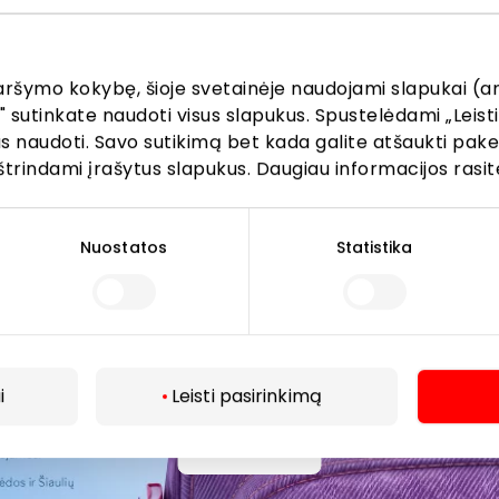
žinokite apie geriausius pasiūlymus, renginius ir naujausią in
AKROPOLIS prekybos centro.
aršymo kokybę, šioje svetainėje naudojami slapukai (an
" sutinkate naudoti visus slapukus. Spustelėdami „Leisti
kus naudoti. Savo sutikimą bet kada galite atšaukti pak
štrindami įrašytus slapukus. Daugiau informacijos rasit
Prenumeruoti
Nuostatos
Statistika
Spustelėdamas „Prenumeruoti“ sutinki gauti PPC
AKROPOLIS naujienas. Dėl to AKROPOLIS GROUP,
UAB Tavo el. pašto duomenis tvarkys naujienlaiškių
siuntimo tikslu. Sutikimą galėsi bet kuriuo metu
atšaukti, spaudžiant nuorodą gautame
i
Leisti pasirinkimą
naujienlaiškyje arba kreipiantis
privatumas@akropolis.lt.
Daugiau