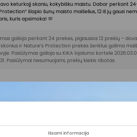
avo keturkojį skaniu, kokybišku maistu. Dabar perkant 24
Protection“ šlapio šunų maisto maišelius, 12 iš jų gausi ne
ris, kuris apsimoka! 🫶
mas galioja perkant 24 prekes, pigiausios 12 prekių – dov
 skonius ir Nature’s Protection prekės ženklus galima maiš
yje. Pasiūlymas galioja su KIKA lojalumo kortele 2026.03.
31. Pasiūlymai nesumuojami, prekių kiekis ribotas.
ijunkite prie mūsų bendruo
Išsami informacija