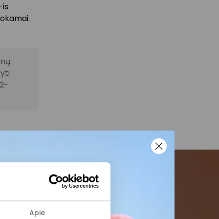
-is
mokamai.
anų.
yti
02-
menės
Apie