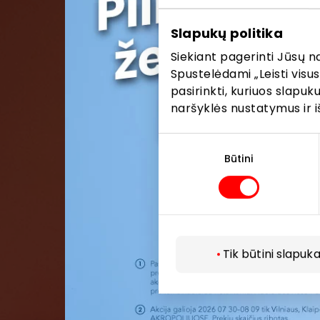
Pirmieji su
Slapukų politika
Siekiant pagerinti Jūsų n
Spustelėdami „Leisti visus
pasirinkti, kuriuos slapu
naršyklės nustatymus ir i
Sutikimo
pasirinkimas
Būtini
Tik būtini slapuka