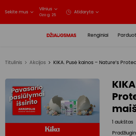
Vilnius
Sekite mus
Atidaryta
Ozo g. 25
Renginiai
Parduo
Titulinis
Akcijos
KIKA. Pusė kainos – Nature’s Protec
KIKA
Prot
maiš
1 aukštas
Pradžiugin