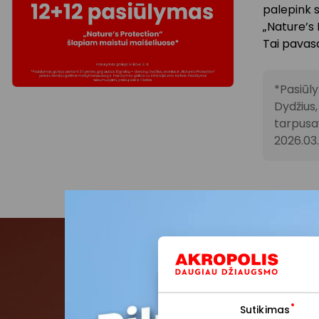
palepink s
„Nature’s 
Tai pavasa
*Pasiūly
Dydžius,
tarpusav
2026.03.
Pris
Sutikimas