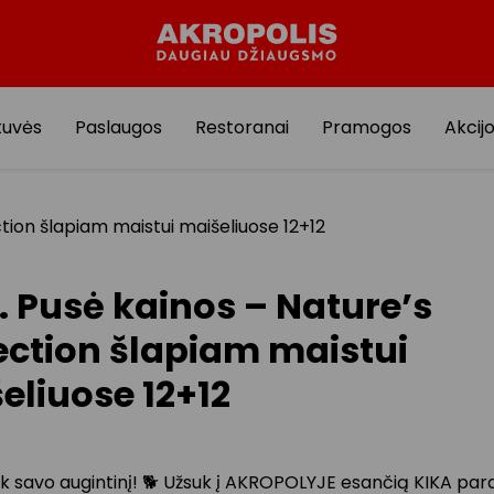
tuvės
Paslaugos
Restoranai
Pramogos
Akcij
tion šlapiam maistui maišeliuose 12+12
. Pusė kainos – Nature’s
ection šlapiam maistui
eliuose 12+12
k savo augintinį! 🐕 Užsuk į AKROPOLYJE esančią KIKA par