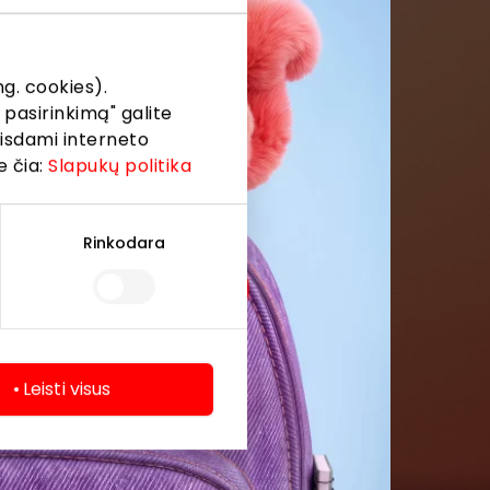
formaciją iš
g. cookies).
 pasirinkimą" galite
eisdami interneto
e čia:
Slapukų politika
Rinkodara
Leisti visus