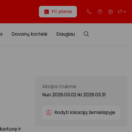
PC planas
LT
os
Dovanų kortelė
Daugiau
Akcijos trukmė
Nuo 2026.03.02
iki
2026.03.31
Rodyti lokaciją žemėlapyje
duotuvę ir