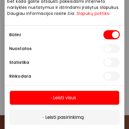
bet kada galite atšaukti pakeisdami interneto
naršyklės nustatymus ir ištrindami įrašytus slapukus.
Daugiau informacijos rasite čia:
Slapukų politika
Sutikimo
Būtini
pasirinkimas
Nuostatos
Statistika
Rinkodara
Leisti visus
Daugiau
Leisti pasirinkimą