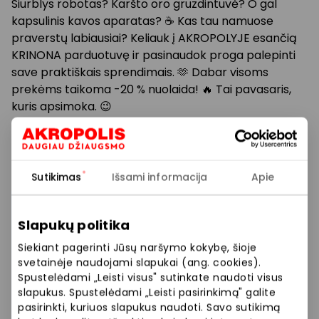
Siurblys robotas? Karšto oro gruzdintuvė? O gal
kapsulinis kavos aparatas? ☕ Kas tau namuose
praverstų labiausiai? Keliauk į AKROPOLYJE esančią
KRINONA parduotuvę ir pasinaudok proga palepinti
save praktiškais sprendimais. 🫶 Dabar visoms
prekėms taikoma -20 % nuolaida! 🔥 Tai pavasaris,
kuris apsimoka. 😉
Sutikimas
Išsami informacija
Apie
Slapukų politika
Siekiant pagerinti Jūsų naršymo kokybę, šioje
svetainėje naudojami slapukai (ang. cookies).
Spustelėdami „Leisti visus" sutinkate naudoti visus
slapukus. Spustelėdami „Leisti pasirinkimą" galite
pasirinkti, kuriuos slapukus naudoti. Savo sutikimą