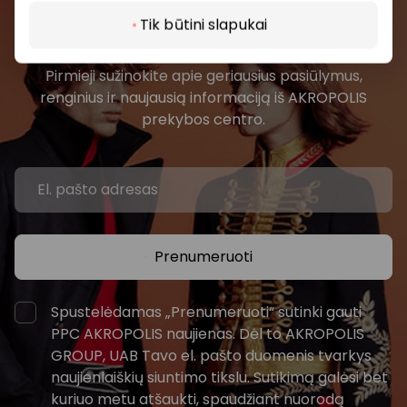
Prisijunkite prie mūsų
Tik būtini slapukai
bendruomenės
Pirmieji sužinokite apie geriausius pasiūlymus,
renginius ir naujausią informaciją iš AKROPOLIS
prekybos centro.
Prenumeruoti
Spustelėdamas „Prenumeruoti“ sutinki gauti
PPC AKROPOLIS naujienas. Dėl to AKROPOLIS
GROUP, UAB Tavo el. pašto duomenis tvarkys
naujienlaiškių siuntimo tikslu. Sutikimą galėsi bet
kuriuo metu atšaukti, spaudžiant nuorodą