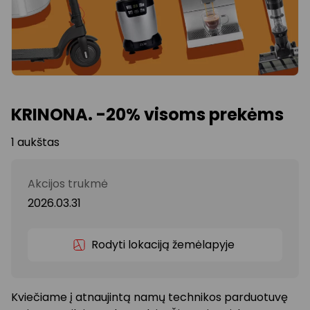
KRINONA. -20% visoms prekėms
1 aukštas
Akcijos trukmė
2026.03.31
Rodyti lokaciją žemėlapyje
Kviečiame į atnaujintą namų technikos parduotuvę