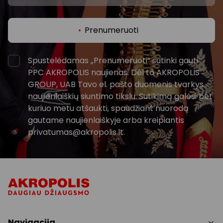
Prenumeruoti
Spustelėdamas „Prenumeruoti“ sutinki gauti
PPC AKROPOLIS naujienas. Dėl to AKROPOLIS
GROUP, UAB Tavo el. pašto duomenis tvarkys
naujienlaiškių siuntimo tikslu. Sutikimą galėsi bet
kuriuo metu atšaukti, spaudžiant nuorodą
gautame naujienlaiškyje arba kreipiantis
privatumas@akropolis.lt.
Navigacija