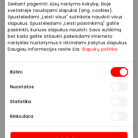
Siekiant pagerinti Jūsų naršymo kokybę, šioje
Laimėk elektrinį motociklą:
apsipirkite bent už
svetainėje naudojami slapukai (ang. cookies).
59€,
registruokitės
ir laimėkite elektrinį motociklą.
Spustelėdami „Leisti visus" sutinkate naudoti visus
Kas savaitę laimėkite po Zyle karšto oro
slapukus. Spustelėdami „Leisti pasirinkimą" galite
gruzdintuvę.
pasirinkti, kuriuos slapukus naudoti. Savo sutikimą
bet kada galite atšaukti pakeisdami interneto
naršyklės nustatymus ir ištrindami įrašytus slapukus.
Daugiau informacijos rasite čia:
Slapukų politika
Prekybos ir pramogų centre „AKROPOLIS“
veikiančios parduotuvės ir paslaugų teikėjai
Sutikimo
savarankiškai nustato taikomas nuolaidas, jų
Būtini
pasirinkimas
dydžius bei kitas aktualias sąlygas.
Nuostatos
Stengiamės kuo tiksliau pateikti aktualią
informaciją, tačiau, jei kyla neatitikimų tarp mūsų
Statistika
tinklalapyje pateiktos informacijos ir faktinės
informacijos parduotuvėje ar paslaugų teikimo
Rinkodara
vietoje, visada vadovaukitės tuo, kas nurodyta
konkrečioje parduotuvėje ar paslaugų teikimo
vietoje.