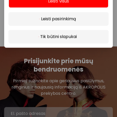
Leisti visus
Daugiau
Visais klausimais, susijusiais su konkrečiomis
nuolaidomis bei vykstančiomis akcijomis,
Leisti pasirinkimą
prašome kreiptis tiesiogiai į atitinkamą
parduotuvę ar paslaugų teikimo vietą.
Tik būtini slapukai
Prisijunkite prie mūsų
bendruomenės
Pirmieji sužinokite apie geriausius pasiūlymus,
renginius ir naujausią informaciją iš AKROPOLIS
prekybos centro.