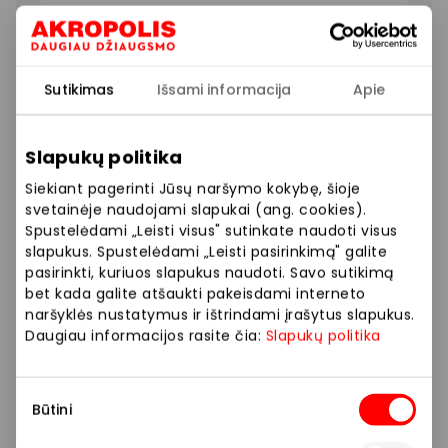
Perkant Officina prekių už 79eur ir daugiau –
DOVANA „Caldo gourmand” EDP 10ml.
Sutikimas
Išsami informacija
Apie
Prekybos ir pramogų centre „AKROPOLIS“
Slapukų politika
veikiančios parduotuvės ir paslaugų teikėjai
Siekiant pagerinti Jūsų naršymo kokybę, šioje
savarankiškai nustato taikomas nuolaidas, jų
svetainėje naudojami slapukai (ang. cookies).
dydžius bei kitas aktualias sąlygas. Stengiamės
Spustelėdami „Leisti visus" sutinkate naudoti visus
kuo tiksliau pateikti aktualią informaciją, tačiau,
slapukus. Spustelėdami „Leisti pasirinkimą" galite
jei kyla neatitikimų tarp mūsų tinklalapyje
pasirinkti, kuriuos slapukus naudoti. Savo sutikimą
pateiktos informacijos ir faktinės informacijos
bet kada galite atšaukti pakeisdami interneto
naršyklės nustatymus ir ištrindami įrašytus slapukus.
parduotuvėje ar paslaugų teikimo vietoje, visada
Daugiau informacijos rasite čia:
Slapukų politika
vadovaukitės tuo, kas nurodyta konkrečioje
parduotuvėje ar paslaugų teikimo vietoje. Visais
klausimais, susijusiais su konkrečiomis
Sutikimo
Būtini
nuolaidomis bei vykstančiomis akcijomis,
pasirinkimas
prašome kreiptis tiesiogiai į atitinkamą