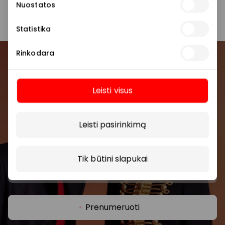
Nuostatos
parduotuvę ar paslaugų teikimo vietą.
Statistika
Rinkodara
Prisijunkite prie mūsų
bendruomenės
Leisti visus
Daugiau
Pirmieji sužinokite apie geriausius pasiūlymus,
renginius ir naujausią informaciją iš AKROPOLIS
Leisti pasirinkimą
prekybos centro.
Tik būtini slapukai
Prenumeruoti