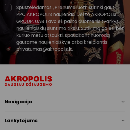
Spustelėdamas „Prenumeruoti“ sutinki gauti
PPC AKROPOLIS naujienas. Dėl to AKROPOLIS
GROUP, UAB Tavo el. pašto duomenis tvarkys
naujienlaiškių siuntimo tikslu. Sutikimą galėsi bet
kuriuo metu atšaukti, spaudžiant nuorodą
gautame naujienlaiškyje arba kreipiantis
privatumas@akropolis.lt.
Navigacija
Parduotuvės
Lankytojams
Paslaugos