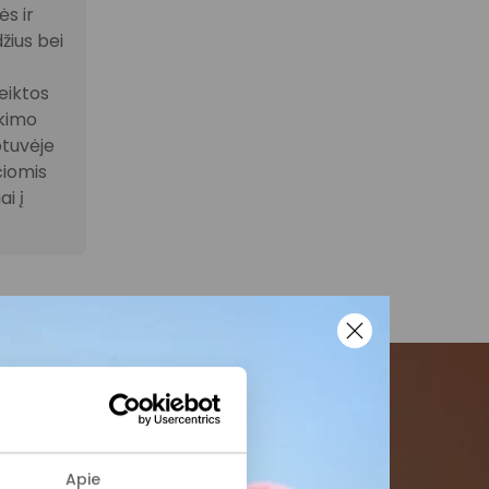
s ir
žius bei
eiktos
ikimo
otuvėje
čiomis
i į
menės
Apie