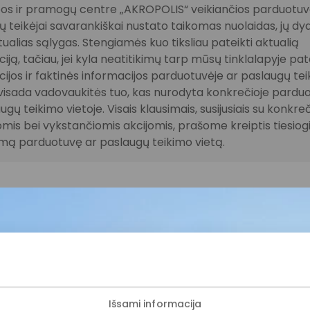
os ir pramogų centre „AKROPOLIS“ veikiančios parduotuvė
 teikėjai savarankiškai nustato taikomas nuolaidas, jų dyd
tualias sąlygas. Stengiamės kuo tiksliau pateikti aktualią
iją, tačiau, jei kyla neatitikimų tarp mūsų tinklalapyje pat
ijos ir faktinės informacijos parduotuvėje ar paslaugų te
, visada vadovaukitės tuo, kas nurodyta konkrečioje pardu
ugų teikimo vietoje. Visais klausimais, susijusiais su konkre
mis bei vykstančiomis akcijomis, prašome kreiptis tiesiogia
amą parduotuvę ar paslaugų teikimo vietą.
ijunkite prie mūsų bendruo
Išsami informacija