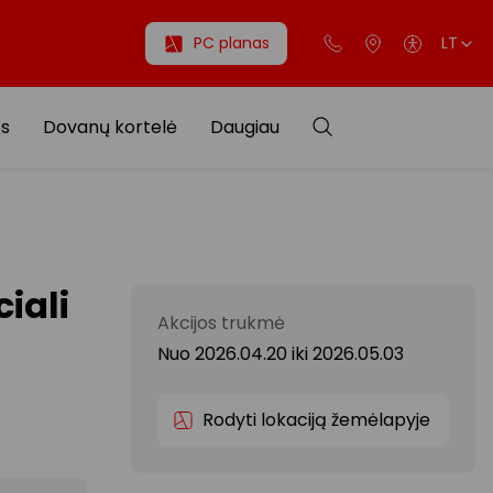
PC planas
LT
os
Dovanų kortelė
Daugiau
iali
Akcijos trukmė
Nuo 2026.04.20
iki
2026.05.03
Rodyti lokaciją žemėlapyje