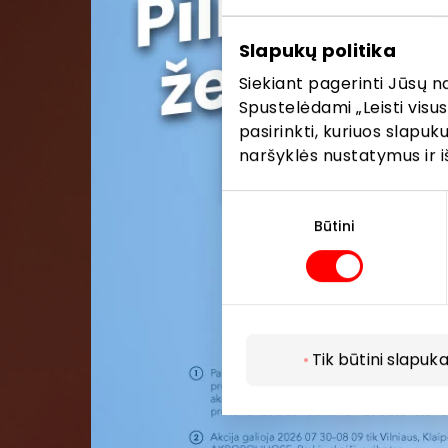
Pirmieji su
Slapukų politika
Siekiant pagerinti Jūsų n
Spustelėdami „Leisti visus
pasirinkti, kuriuos slapu
naršyklės nustatymus ir i
Sutikimo
pasirinkimas
Būtini
Tik būtini slapuka