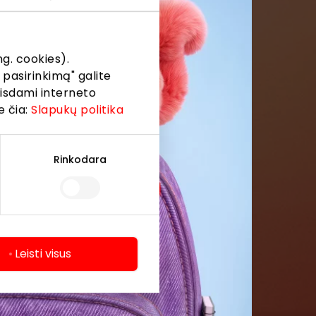
formaciją iš
g. cookies).
 pasirinkimą" galite
eisdami interneto
e čia:
Slapukų politika
Rinkodara
Leisti visus