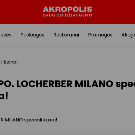
tuvės
Paslaugos
Restoranai
Pramogos
Akcij
i kaina!
PO. LOCHERBER MILANO spec
a!
 MILANO speciali kaina!