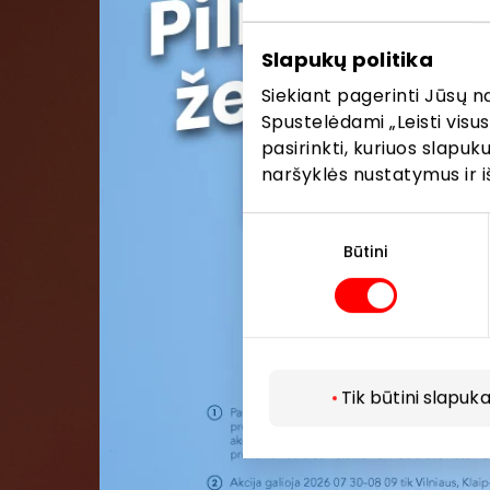
Pirmieji su
Slapukų politika
Siekiant pagerinti Jūsų n
Spustelėdami „Leisti visus
pasirinkti, kuriuos slapu
naršyklės nustatymus ir i
Sutikimo
pasirinkimas
Būtini
Tik būtini slapuka