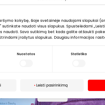
žinokite apie geriausius pasiūlymus, renginius ir naujausią in
AKROPOLIS prekybos centro.
aršymo kokybę, šioje svetainėje naudojami slapukai (an
" sutinkate naudoti visus slapukus. Spustelėdami „Leisti
kus naudoti. Savo sutikimą bet kada galite atšaukti pak
štrindami įrašytus slapukus. Daugiau informacijos rasit
Prenumeruoti
Nuostatos
Statistika
Spustelėdamas „Prenumeruoti“ sutinki gauti PPC
AKROPOLIS naujienas. Dėl to AKROPOLIS GROUP,
UAB Tavo el. pašto duomenis tvarkys naujienlaiškių
siuntimo tikslu. Sutikimą galėsi bet kuriuo metu
atšaukti, spaudžiant nuorodą gautame
i
Leisti pasirinkimą
naujienlaiškyje arba kreipiantis
privatumas@akropolis.lt.
Daugiau