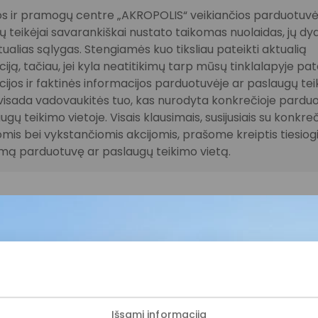
s ir pramogų centre „AKROPOLIS“ veikiančios parduotuvės
 teikėjai savarankiškai nustato taikomas nuolaidas, jų dyd
tualias sąlygas. Stengiamės kuo tiksliau pateikti aktualią
iją, tačiau, jei kyla neatitikimų tarp mūsų tinklalapyje pat
ijos ir faktinės informacijos parduotuvėje ar paslaugų te
, visada vadovaukitės tuo, kas nurodyta konkrečioje pardu
ugų teikimo vietoje. Visais klausimais, susijusiais su konkre
mis bei vykstančiomis akcijomis, prašome kreiptis tiesiogia
amą parduotuvę ar paslaugų teikimo vietą.
ijunkite prie mūsų bendruo
Išsami informacija