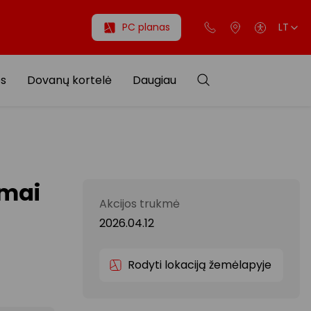
PC planas
LT
os
Dovanų kortelė
Daugiau
ymai
Akcijos trukmė
2026.04.12
Rodyti lokaciją žemėlapyje