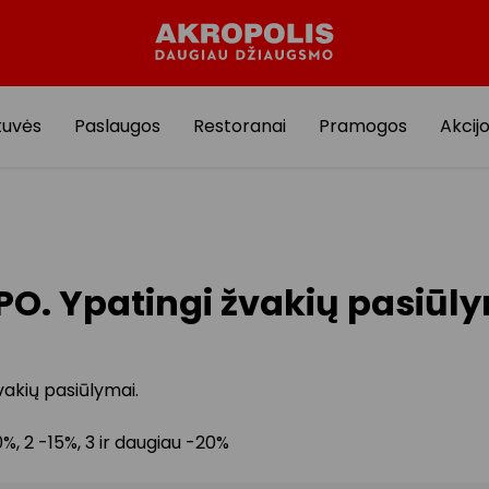
tuvės
Paslaugos
Restoranai
Pramogos
Akcij
PO. Ypatingi žvakių pasiūl
vakių pasiūlymai.
0%, 2 -15%, 3 ir daugiau -20%