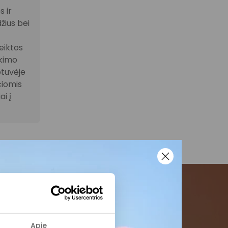
 ir
žius bei
eiktos
ikimo
otuvėje
čiomis
i į
menės
Apie