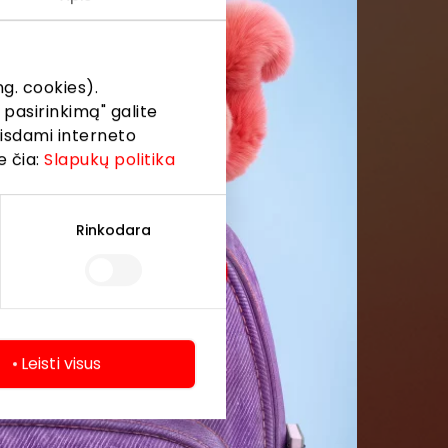
formaciją iš
g. cookies).
 pasirinkimą" galite
eisdami interneto
e čia:
Slapukų politika
Rinkodara
Leisti visus