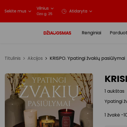
Vilnius
Sekite mus
Atidaryta
Ozo g. 25
Renginiai
Parduo
Titulinis
Akcijos
KRISPO. Ypatingi žvakių pasiūlymai
KRIS
1 aukštas
Ypatingi ž
1 žvakė -1