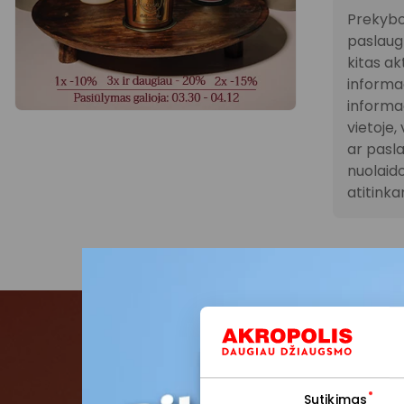
Prekybo
paslaugų
kitas ak
informac
informac
vietoje
ar pasla
nuolaido
atitink
Pris
Sutikimas