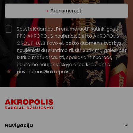
Prenumeruoti
Spustelėdamas „Prenumeruoti“ sutinki gauti
PPC AKROPOLIS naujienas. Dėl to AKROPOLIS
GROUP, UAB Tavo el. pašto duomenis tvarkys
naujienlaiškių siuntimo tikslu. Sutikimą galėsi bet
kuriuo metu atšaukti, spaudžiant nuorodą
gautame naujienlaiškyje arba kreipiantis
privatumas@akropolis.lt.
Navigacija