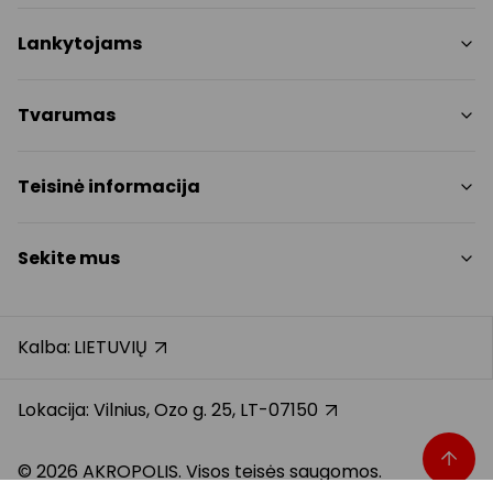
Parduotuvės
Lankytojams
Paslaugos
Restoranai ir kavinės
PC planas
Tvarumas
Pramogos
Nemokami patogumai
Draugiški gyvūnams
Tvarumo tikslai
Teisinė informacija
Kontaktai
Tvarumo ataskaita
Akcijos
Politikos
Prekybos centro taisyklės
Sekite mus
Dovanų kortelė
Slapukų politika
Karjera
Privatumo politika
Instagram
Atsiliepimai
Dovanų kortelės bendrosios taisyklės
Facebook
Kalba:
LIETUVIŲ
Pranešėjų apsauga
YouTube
Klientų aptarnavimo standartas
TikTok
Lokacija: Vilnius, Ozo g. 25, LT-07150
© 2026 AKROPOLIS. Visos teisės saugomos.