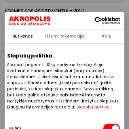
KOSMETIKOS ASORTIMENTUI – 20%*
*Pasiūlymas galioja atrinktų prekinių ženklų
kosmetikos kategorijai apsipirkus nuo 7.99 €
su klubo
Sutikimas
Išsami informacija
Apie
kortele KRISTIANA salonuose iki 2026.04.12. Nuolaidos
nesumuojamos ir netaikoma dovanų kortelėms
Slapukų politika
Prekybos ir pramogų centre „AKROPOLIS“
Siekiant pagerinti Jūsų naršymo kokybę, šioje
veikiančios parduotuvės ir paslaugų teikėjai
svetainėje naudojami slapukai (ang. cookies).
Spustelėdami „Leisti visus" sutinkate naudoti visus
savarankiškai nustato taikomas nuolaidas, jų
slapukus. Spustelėdami „Leisti pasirinkimą" galite
dydžius bei kitas aktualias sąlygas. Stengiamės
pasirinkti, kuriuos slapukus naudoti. Savo sutikimą
kuo tiksliau pateikti aktualią informaciją, tačiau,
bet kada galite atšaukti pakeisdami interneto
jei kyla neatitikimų tarp mūsų tinklalapyje
naršyklės nustatymus ir ištrindami įrašytus slapukus.
pateiktos informacijos ir faktinės informacijos
Daugiau informacijos rasite čia:
Slapukų politika
parduotuvėje ar paslaugų teikimo vietoje, visada
vadovaukitės tuo, kas nurodyta konkrečioje
Sutikimo
parduotuvėje ar paslaugų teikimo vietoje. Visais
Būtini