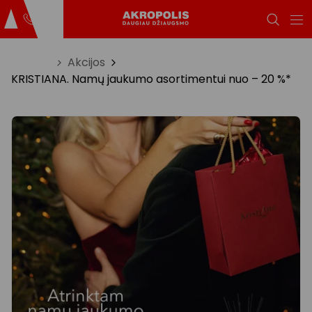
Titulinis
Akcijos
KRISTIANA. Namų jaukumo asortimentui nuo – 20 %*