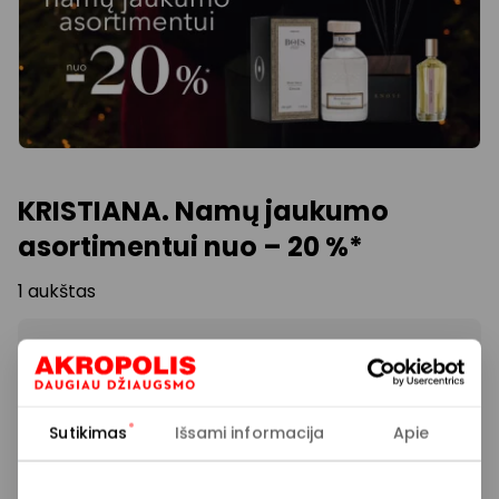
KRISTIANA. Namų jaukumo
asortimentui nuo – 20 %*
1 aukštas
Akcijos trukmė
2025.12.14
Sutikimas
Išsami informacija
Apie
Rodyti lokaciją žemėlapyje