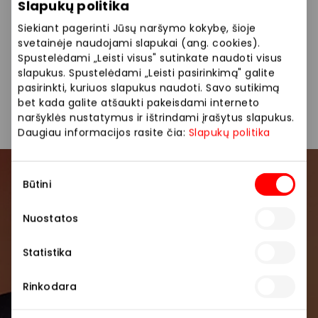
Slapukų politika
*Pasiūlymas galioja pažymėtam asortimentui salone
Siekiant pagerinti Jūsų naršymo kokybę, šioje
su klubo kortele iki 2025.12.14.
svetainėje naudojami slapukai (ang. cookies).
Spustelėdami „Leisti visus" sutinkate naudoti visus
slapukus. Spustelėdami „Leisti pasirinkimą" galite
Nuolaidos nesumuojamos ir negalioja rinkiniams bei
pasirinkti, kuriuos slapukus naudoti. Savo sutikimą
dovanų kortelėms.
bet kada galite atšaukti pakeisdami interneto
naršyklės nustatymus ir ištrindami įrašytus slapukus.
Daugiau informacijos rasite čia:
Slapukų politika
Sutikimo
Prisijunkite prie mūsų
Būtini
pasirinkimas
bendruomenės
Nuostatos
Pirmieji sužinokite apie geriausius pasiūlymus,
Statistika
renginius ir naujausią informaciją iš AKROPOLIS
prekybos centro.
Rinkodara