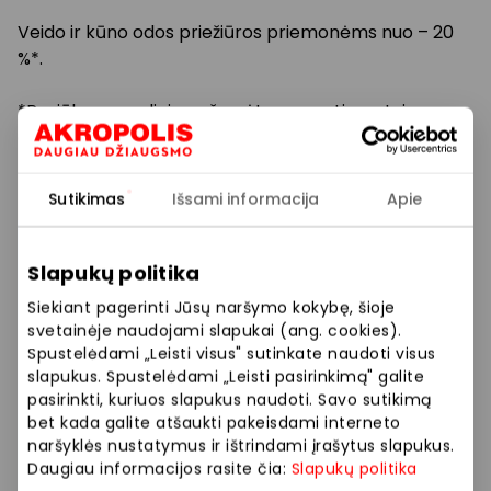
Veido ir kūno
odos priežiūros
priemonėms nuo – 20
%*.
*Pasiūlymas galioja pažymėtam asortimentui
apsipirkus nuo 39,99 € su klubo kortele salone.
Nuolaidos nesumuojamos ir netaikoma dovanų
Sutikimas
Išsami informacija
Apie
kortelėms.
Slapukų politika
Prekybos ir pramogų centre „AKROPOLIS“
Siekiant pagerinti Jūsų naršymo kokybę, šioje
veikiančios parduotuvės ir paslaugų teikėjai
svetainėje naudojami slapukai (ang. cookies).
savarankiškai nustato taikomas nuolaidas, jų
Spustelėdami „Leisti visus" sutinkate naudoti visus
dydžius bei kitas aktualias sąlygas.
slapukus. Spustelėdami „Leisti pasirinkimą" galite
pasirinkti, kuriuos slapukus naudoti. Savo sutikimą
Stengiamės kuo tiksliau pateikti aktualią
bet kada galite atšaukti pakeisdami interneto
informaciją, tačiau, jei kyla neatitikimų tarp mūsų
naršyklės nustatymus ir ištrindami įrašytus slapukus.
tinklalapyje pateiktos informacijos ir faktinės
Daugiau informacijos rasite čia:
Slapukų politika