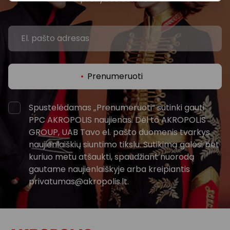
Prenumeruoti
Spustelėdamas „Prenumeruoti“ sutinki gauti
PPC AKROPOLIS naujienas. Dėl to AKROPOLIS
GROUP, UAB Tavo el. pašto duomenis tvarkys
naujienlaiškių siuntimo tikslu. Sutikimą galėsi bet
kuriuo metu atšaukti, spaudžiant nuorodą
gautame naujienlaiškyje arba kreipiantis
privatumas@akropolis.lt.