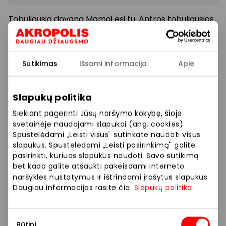
Tobuliausia dovana Mamai esi tu. Antros tobuliausios
dovanos ieškok „Laisvalaikio dovanos“ parduotuvėje!
Iki gegužės 3 d. pasinaudok 20 % nuolaida dovanų
rinkiniams. Rinkis iš daugiau nei 30 skirtingų dovanų
Sutikimas
Išsami informacija
Apie
rinkinių, kurie galioja 3 metus, ir nudžiugink
brangiausią žmogų pasaulyje.
Slapukų politika
Prekybos ir pramogų centre „AKROPOLIS“
Siekiant pagerinti Jūsų naršymo kokybę, šioje
veikiančios parduotuvės ir paslaugų teikėjai
svetainėje naudojami slapukai (ang. cookies).
Spustelėdami „Leisti visus" sutinkate naudoti visus
savarankiškai nustato taikomas nuolaidas, jų
slapukus. Spustelėdami „Leisti pasirinkimą" galite
dydžius bei kitas aktualias sąlygas. Stengiamės
pasirinkti, kuriuos slapukus naudoti. Savo sutikimą
kuo tiksliau pateikti aktualią informaciją, tačiau,
bet kada galite atšaukti pakeisdami interneto
jei kyla neatitikimų tarp mūsų tinklalapyje
naršyklės nustatymus ir ištrindami įrašytus slapukus.
pateiktos informacijos ir faktinės informacijos
Daugiau informacijos rasite čia:
Slapukų politika
parduotuvėje ar paslaugų teikimo vietoje, visada
vadovaukitės tuo, kas nurodyta konkrečioje
Sutikimo
parduotuvėje ar paslaugų teikimo vietoje. Visais
Būtini