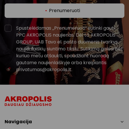
Prenumeruoti
Spustelėdamas „Prenumeruoti“ sutinki gauti
PPC AKROPOLIS naujienas. Dėl to AKROPOLIS
GROUP, UAB Tavo el. pašto duomenis tvarkys
naujienlaiškių siuntimo tikslu. Sutikimą galėsi bet
kuriuo metu atšaukti, spaudžiant nuorodą
gautame naujienlaiškyje arba kreipiantis
privatumas@akropolis.lt.
Navigacija