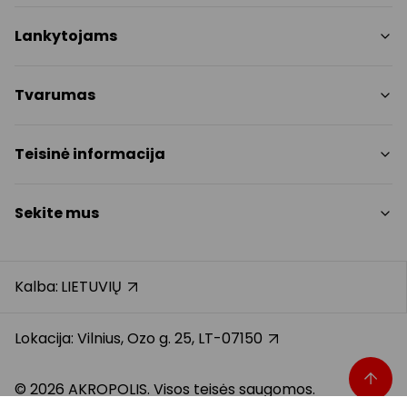
Parduotuvės
Lankytojams
Paslaugos
Restoranai ir kavinės
PC planas
Tvarumas
Pramogos
Nemokami patogumai
Draugiški gyvūnams
Tvarumo tikslai
Teisinė informacija
Kontaktai
Tvarumo ataskaita
Akcijos
Politikos
Prekybos centro taisyklės
Sekite mus
Dovanų kortelė
Slapukų politika
Karjera
Privatumo politika
Instagram
Atsiliepimai
Dovanų kortelės bendrosios taisyklės
Facebook
Kalba:
LIETUVIŲ
Pranešėjų apsauga
YouTube
Klientų aptarnavimo standartas
TikTok
Lokacija: Vilnius, Ozo g. 25, LT-07150
© 2026 AKROPOLIS. Visos teisės saugomos.