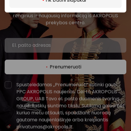
Pirmieji sužinokite apie geriausius pasiūlymus,
renginius ir naujausią informaciją iš AKROPOLIS
prekybos centro.
Prenumeruoti
Spustelėdamas „Prenumeruoti“ sutinki gauti
PPC AKROPOLIS naujienas. Dėl to AKROPOLIS
GROUP, UAB Tavo el. pašto duomenis tvarkys
naujienlaiškių siuntimo tikslu. Sutikimą galėsi bet
kuriuo metu atšaukti, spaudžiant nuorodą
gautame naujienlaiškyje arba kreipiantis
privatumas@akropolis.lt.