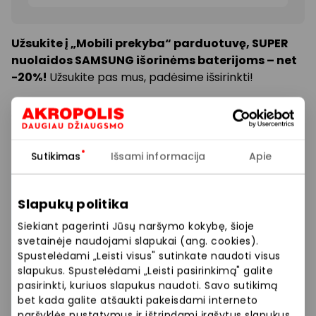
Užsukite į „Mobili prekyba“ parduotuvę, SUPER
nuolaidos SAMSUNG išorinėms baterijoms – net
-20%!
Užsukite pas mus, padėsime išsirinkti!
„Mobili prekyba“ – Tavo išmanus asmeninis
ekspertas.
Daugiau informacijos ir ypatingų
pasiūlymų Jūsų laukia „Mobili prekyba“ išmanioje
Sutikimas
Išsami informacija
Apie
parduotuvėje.
Mus rasite 1-ame aukšte, šalia 7-to Šiaurinio įėjimo.
Slapukų politika
Siekiant pagerinti Jūsų naršymo kokybę, šioje
Prekybos ir pramogų centre „AKROPOLIS“
svetainėje naudojami slapukai (ang. cookies).
Spustelėdami „Leisti visus" sutinkate naudoti visus
veikiančios parduotuvės ir paslaugų teikėjai
slapukus. Spustelėdami „Leisti pasirinkimą" galite
savarankiškai nustato taikomas nuolaidas, jų
pasirinkti, kuriuos slapukus naudoti. Savo sutikimą
dydžius bei kitas aktualias sąlygas.
bet kada galite atšaukti pakeisdami interneto
naršyklės nustatymus ir ištrindami įrašytus slapukus.