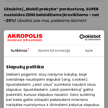
Užsukite į „Mobili prekyba“ parduotuvę, SUPER
nuolaidos ZENS belaidžiams įkrovikliams – net
-20%!
Užsukite pas mus, padėsime išsirinkti!
„Mobili prekyba“ – Tavo išmanus asmeninis
ekspertas.
Daugiau informacijos ir ypatingų
pasiūlymų Jūsų laukia „Mobili prekyba“ išmanioje
parduotuvėje.
Sutikimas
Išsami informacija
Apie
Mus rasite 1-ame aukšte, šalia 7-to Šiaurinio įėjimo.
Slapukų politika
Siekiant pagerinti Jūsų naršymo kokybę, šioje
Prekybos ir pramogų centre „AKROPOLIS“
svetainėje naudojami slapukai (ang. cookies).
veikiančios parduotuvės ir paslaugų teikėjai
Spustelėdami „Leisti visus" sutinkate naudoti visus
savarankiškai nustato taikomas nuolaidas, jų
slapukus. Spustelėdami „Leisti pasirinkimą" galite
dydžius bei kitas aktualias sąlygas.
pasirinkti, kuriuos slapukus naudoti. Savo sutikimą
bet kada galite atšaukti pakeisdami interneto
naršyklės nustatymus ir ištrindami įrašytus slapukus.
Stengiamės kuo tiksliau pateikti aktualią