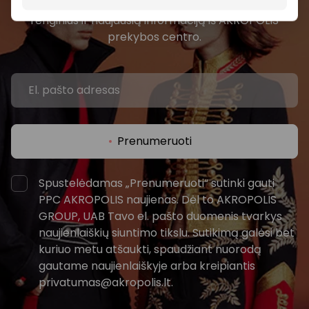
Pirmieji sužinokite apie geriausius pasiūlymus,
renginius ir naujausią informaciją iš AKROPOLIS
prekybos centro.
Prenumeruoti
Spustelėdamas „Prenumeruoti“ sutinki gauti
PPC AKROPOLIS naujienas. Dėl to AKROPOLIS
GROUP, UAB Tavo el. pašto duomenis tvarkys
naujienlaiškių siuntimo tikslu. Sutikimą galėsi bet
kuriuo metu atšaukti, spaudžiant nuorodą
gautame naujienlaiškyje arba kreipiantis
privatumas@akropolis.lt.