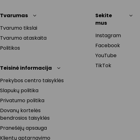
Tvarumas
Sekite
mus
Tvarumo tikslai
Instagram
Tvarumo ataskaita
Facebook
Politikos
YouTube
TikTok
Teisinė informacija
Prekybos centro taisyklės
Slapukų politika
Privatumo politika
Dovanų kortelės
bendrosios taisyklės
Pranešėjų apsauga
Klientų aptarnavimo