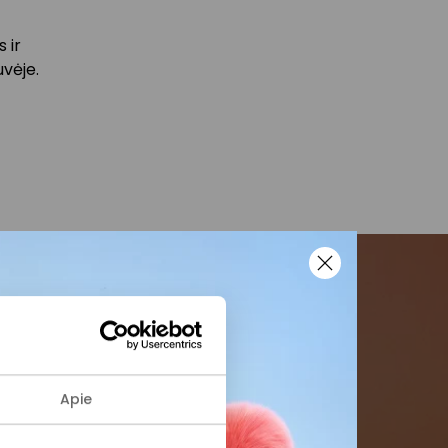
 ir
vėje.
menės
formaciją iš
Apie