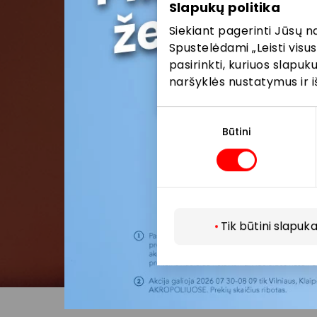
Slapukų politika
Siekiant pagerinti Jūsų n
Spustelėdami „Leisti visus
pasirinkti, kuriuos slapu
naršyklės nustatymus ir i
Sutikimo
pasirinkimas
Būtini
Tik būtini slapuka