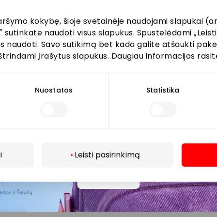
aršymo kokybę, šioje svetainėje naudojami slapukai (an
" sutinkate naudoti visus slapukus. Spustelėdami „Leisti
kus naudoti. Savo sutikimą bet kada galite atšaukti pak
Prenumeruoti
štrindami įrašytus slapukus. Daugiau informacijos rasit
Spustelėdamas „Prenumeruoti“ sutinki gauti PPC
Nuostatos
Statistika
AKROPOLIS naujienas. Dėl to AKROPOLIS GROUP,
UAB Tavo el. pašto duomenis tvarkys naujienlaiškių
siuntimo tikslu. Sutikimą galėsi bet kuriuo metu
atšaukti, spaudžiant nuorodą gautame
naujienlaiškyje arba kreipiantis
privatumas@akropolis.lt.
i
Leisti pasirinkimą
Daugiau