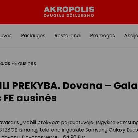
tuvės
Paslaugos
Restoranai
Pramogos
Akcij
Buds FE ausinės
LI PREKYBA. Dovana – Gal
 FE ausinės
vasaris „Mobili prekyba“ parduotuvėje! Įsigykite Samsun
 128GB išmanųjį telefoną ir gaukite Samsung Galaxy Buds
s dovanų. Dovanos vertė – 64,90 Eur.