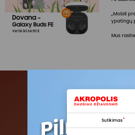
„Mobili pr
ypatingų 
Mus rasite
Pris
Pirmieji su
Sutikimas