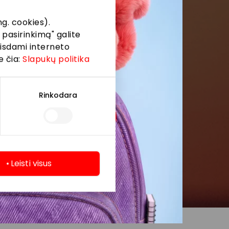
g. cookies).
 pasirinkimą" galite
eisdami interneto
e čia:
Slapukų politika
Rinkodara
Leisti visus