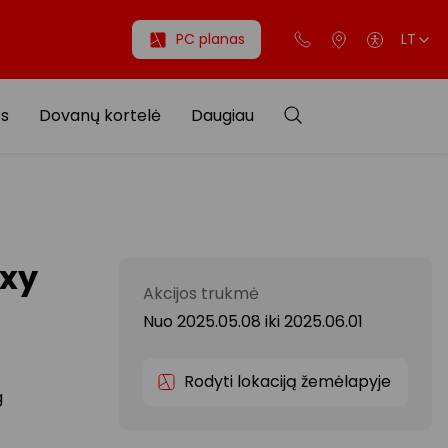
PC planas
LT
os
Dovanų kortelė
Daugiau
axy
Akcijos trukmė
Nuo 2025.05.08
iki
2025.06.01
Rodyti lokaciją žemėlapyje
g