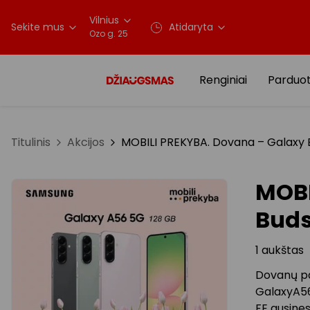
Vilnius
Sekite mus
Atidaryta
Ozo g. 25
Renginiai
Parduo
Titulinis
Akcijos
MOBILI PREKYBA. Dovana – Galaxy 
MOBI
Buds
1 aukštas
Dovanų pa
GalaxyA56
FE ausine