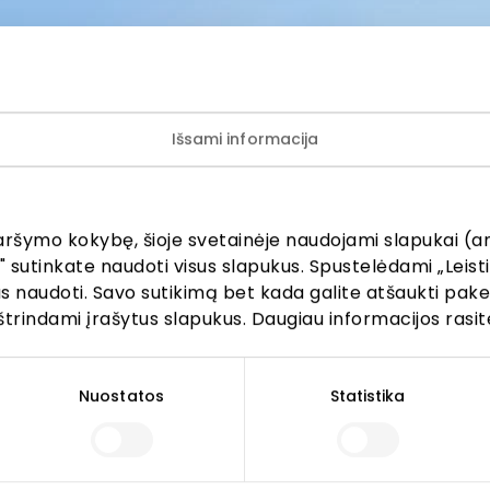
mis bei vykstančiomis akcijomis, prašome kreiptis tiesiogia
amą parduotuvę ar paslaugų teikimo vietą.
Išsami informacija
aršymo kokybę, šioje svetainėje naudojami slapukai (an
ijunkite prie mūsų bendruo
" sutinkate naudoti visus slapukus. Spustelėdami „Leisti
kus naudoti. Savo sutikimą bet kada galite atšaukti pak
žinokite apie geriausius pasiūlymus, renginius ir naujausią in
štrindami įrašytus slapukus. Daugiau informacijos rasit
AKROPOLIS prekybos centro.
Nuostatos
Statistika