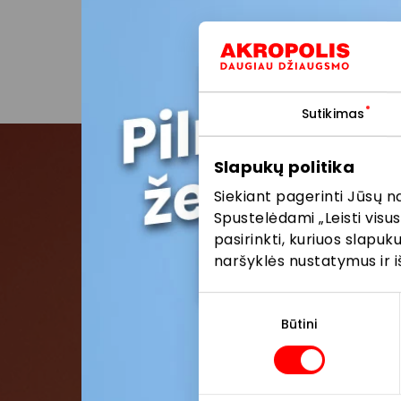
nuolaido
atitink
Sutikimas
Slapukų politika
Siekiant pagerinti Jūsų n
Pris
Spustelėdami „Leisti visus
pasirinkti, kuriuos slapu
Pirmieji su
naršyklės nustatymus ir i
Sutikimo
pasirinkimas
Būtini