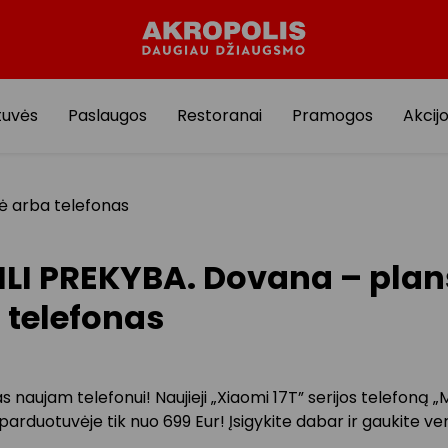
tuvės
Paslaugos
Restoranai
Pramogos
Akcij
ė arba telefonas
LI PREKYBA. Dovana – plan
 telefonas
 naujam telefonui! Naujieji „Xiaomi 17T” serijos telefoną „M
arduotuvėje tik nuo 699 Eur! Įsigykite dabar ir gaukite ve