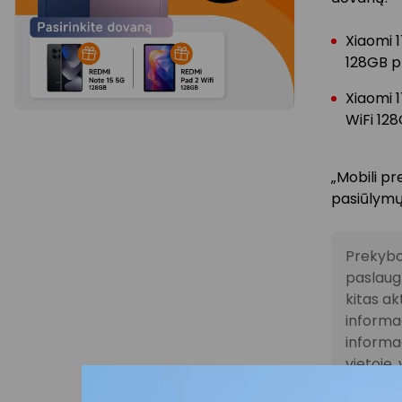
Xiaomi 1
128GB p
Xiaomi 1
WiFi 12
„Mobili pr
pasiūlymų
Prekybo
paslaugų
kitas ak
informac
informac
vietoje
ar pasla