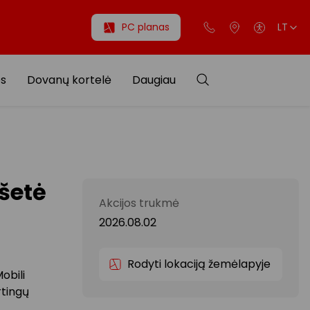
PC planas
LT
os
Dovanų kortelė
Daugiau
šetė
Akcijos trukmė
2026.08.02
Rodyti lokaciją žemėlapyje
obili
rtingų