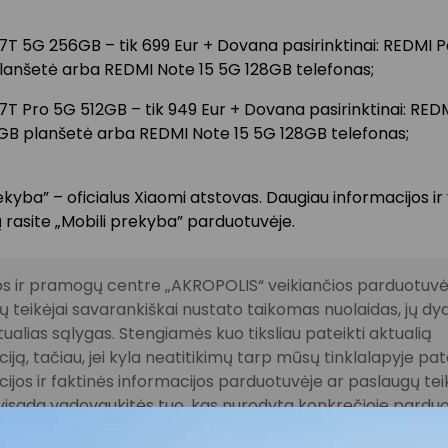
7T 5G 256GB – tik 699 Eur + Dovana pasirinktinai: REDMI P
lanšetė arba REDMI Note 15 5G 128GB telefonas;
7T Pro 5G 512GB – tik 949 Eur + Dovana pasirinktinai: RED
8GB planšetė arba REDMI Note 15 5G 128GB telefonas;
ekyba” – oficialus Xiaomi atstovas. Daugiau informacijos i
 rasite „Mobili prekyba” parduotuvėje.
s ir pramogų centre „AKROPOLIS“ veikiančios parduotuvės
 teikėjai savarankiškai nustato taikomas nuolaidas, jų dyd
tualias sąlygas. Stengiamės kuo tiksliau pateikti aktualią
iją, tačiau, jei kyla neatitikimų tarp mūsų tinklalapyje pat
ijos ir faktinės informacijos parduotuvėje ar paslaugų te
, visada vadovaukitės tuo, kas nurodyta konkrečioje pardu
ugų teikimo vietoje. Visais klausimais, susijusiais su konkre