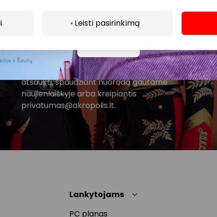
Prenumeruoti
i
Leisti pasirinkimą
Spustelėdamas „Prenumeruoti“ sutinki gauti PPC
Daugiau
AKROPOLIS naujienas. Dėl to AKROPOLIS GROUP,
UAB Tavo el. pašto duomenis tvarkys naujienlaiškių
siuntimo tikslu. Sutikimą galėsi bet kuriuo metu
atšaukti, spaudžiant nuorodą gautame
naujienlaiškyje arba kreipiantis
privatumas@akropolis.lt.
Lankytojams
PC planas