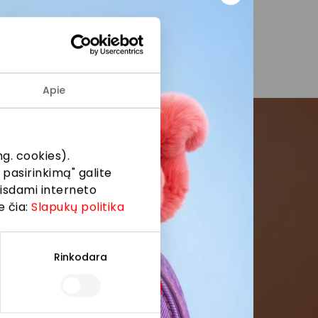
i į
Apie
g. cookies).
menės
 pasirinkimą" galite
eisdami interneto
formaciją iš
e čia:
Slapukų politika
Rinkodara