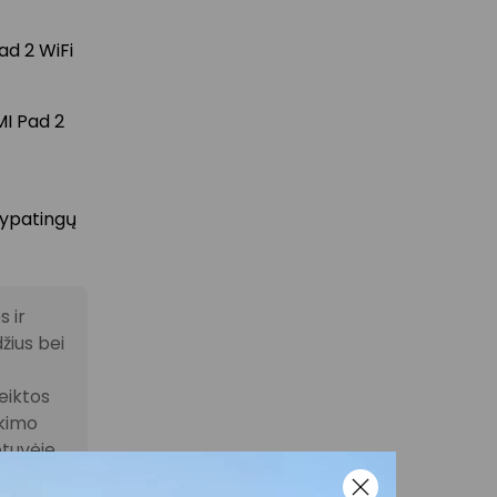
ad 2 WiFi
MI Pad 2
r ypatingų
 ir
žius bei
eiktos
ikimo
otuvėje
čiomis