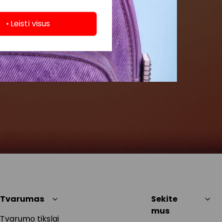
Leisti visus
Tvarumas
Sekite
mus
Tvarumo tikslai