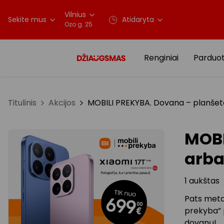
Vilnius
Sekite mus
Atidaryta
Ozo g. 25
Renginiai
Parduo
Titulinis
Akcijos
MOBILI PREKYBA. Dovana – planšet
MOBI
arba
1 aukštas
Pats metas
prekyba” p
dovanų!