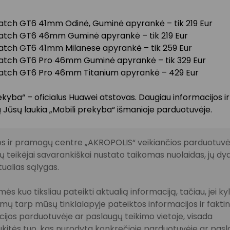
tch GT6 41mm Odinė, Guminė apyrankė – tik 219 Eur
tch GT6 46mm Guminė apyrankė – tik 219 Eur
tch GT6 41mm Milanese apyrankė – tik 259 Eur
tch GT6 Pro 46mm Guminė apyrankė – tik 329 Eur
atch GT6 Pro 46mm Titanium apyrankė – 429 Eur
ekyba“ – oficialus Huawei atstovas. Daugiau informacijos i
 Jūsų laukia „Mobili prekyba“ išmanioje parduotuvėje.
s ir pramogų centre „AKROPOLIS“ veikiančios parduotuvės
 teikėjai savarankiškai nustato taikomas nuolaidas, jų dyd
tualias sąlygas.
ės kuo tiksliau pateikti aktualią informaciją, tačiau, jei ky
imų tarp mūsų tinklalapyje pateiktos informacijos ir fakti
ijos parduotuvėje ar paslaugų teikimo vietoje, visada
kitės tuo, kas nurodyta konkrečioje parduotuvėje ar pas