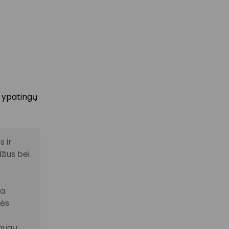
r ypatingų
 ir
žius bei
la
nės
laugų