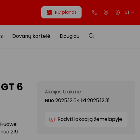
PC planas
LT
os
Dovanų kortelė
Daugiau
 GT 6
Akcijos trukmė
Nuo 2025.12.04
iki
2025.12.31
Rodyti lokaciją žemėlapyje
e Huawei
 nuo 219