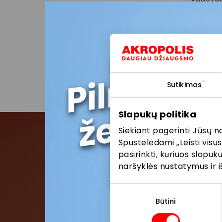
teikimo 
Visais k
vykstanč
parduot
Sutikimas
Slapukų politika
Siekiant pagerinti Jūsų n
Spustelėdami „Leisti visus
pasirinkti, kuriuos slapu
Pris
naršyklės nustatymus ir i
Pirmieji su
Sutikimo
pasirinkimas
Būtini