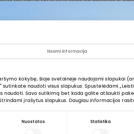
vietoje.
lausimais, susijusiais su konkrečiomis nuolaidomis bei
iomis akcijomis, prašome kreiptis tiesiogiai į atitinkamą
uvę ar paslaugų teikimo vietą.
Išsami informacija
aršymo kokybę, šioje svetainėje naudojami slapukai (an
" sutinkate naudoti visus slapukus. Spustelėdami „Leisti
kus naudoti. Savo sutikimą bet kada galite atšaukti pak
ijunkite prie mūsų bendruo
štrindami įrašytus slapukus. Daugiau informacijos rasit
žinokite apie geriausius pasiūlymus, renginius ir naujausią in
AKROPOLIS prekybos centro.
Nuostatos
Statistika