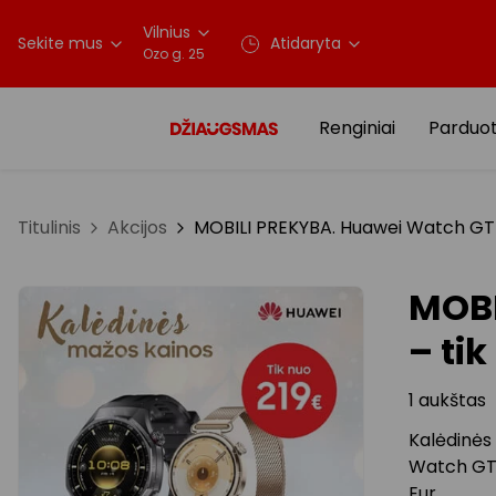
Vilnius
Sekite mus
Atidaryta
Ozo g. 25
Renginiai
Parduo
Titulinis
Akcijos
MOBILI PREKYBA. Huawei Watch GT 6
MOBI
– tik
1 aukštas
Kalėdinės 
Watch GT6 
Eur.