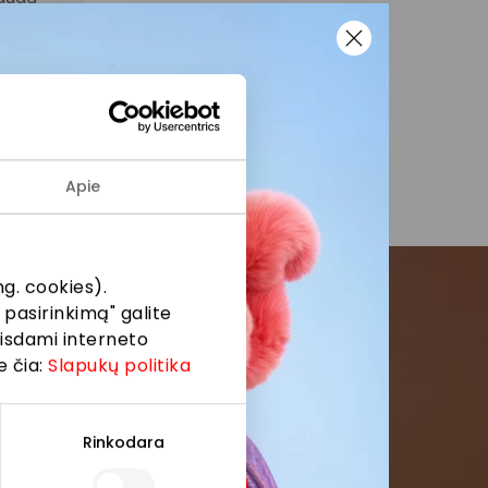
Apie
g. cookies).
 pasirinkimą" galite
eisdami interneto
menės
e čia:
Slapukų politika
formaciją iš
Rinkodara