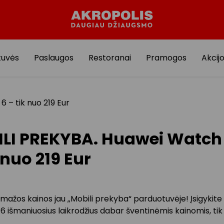
tuvės
Paslaugos
Restoranai
Pramogos
Akcij
 – tik nuo 219 Eur
LI PREKYBA. Huawei Watch
 nuo 219 Eur
mažos kainos jau „Mobili prekyba“ parduotuvėje! Įsigykit
išmaniuosius laikrodžius dabar šventinėmis kainomis, tik