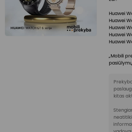
Huawei Wa
Huawei Wa
Huawei Wa
Huawei Wa
Huawei W
„Mobili pr
pasiūlymų
Prekybo
paslaugų
kitas ak
Stengiam
neatitik
informac
vadovau