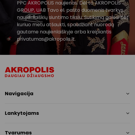
PPC AKROPOLIS naujienas. Dėl to AKROPOLIS
GROUP, UAB Tavo el. pašto duomenis tvarkys
naujienlaiškių siuntimo tikslu. Sutikimą galėsi bet
kuriuo metu atšaukti, spaudžiant nuorodą
gautame naujienlaiškyje arba kreipiantis
privatumas@akropolis.lt.
Navigacija
Parduotuvės
Lankytojams
Paslaugos
Restoranai ir kavinės
PC planas
Tvarumas
Pramogos
Nemokami patogumai