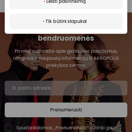
Leisti pasirinkimą
Tik būtini slapukai
Prisijunkite prie mūsų
bendruomenės
Pirmieji sužinokite apie geriausius pasiūlymus,
renginius ir naujausią informaciją iš AKROPOLIS
prekybos centro.
Prenumeruoti
Spustelėdamas „Prenumeruoti“ sutinki gauti