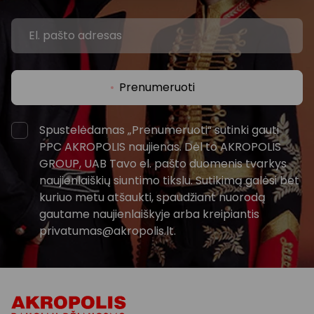
Prenumeruoti
Spustelėdamas „Prenumeruoti“ sutinki gauti
PPC AKROPOLIS naujienas. Dėl to AKROPOLIS
GROUP, UAB Tavo el. pašto duomenis tvarkys
naujienlaiškių siuntimo tikslu. Sutikimą galėsi bet
kuriuo metu atšaukti, spaudžiant nuorodą
gautame naujienlaiškyje arba kreipiantis
privatumas@akropolis.lt.