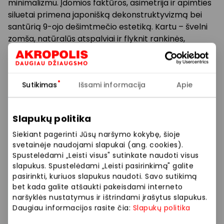
minimalizmu. Įdomios faktūros, asimetrija ir apimties
siluetai primena japonišką dekonstruktyvizmą bei
santūrią 9-ojo dešimtmečio estetiką. Kartu – švelni
zomša, natūralūs atspalviai ir flyknit rankinės,
pasiruošusios visiems būsimos vasaros siužeto
posūkiams.
Sutikimas
Išsami informacija
Apie
Naujoji kolekcija jau laukia jūsų mūsų salone!
Slapukų politika
Prekybos ir pramogų centre „AKROPOLIS“
veikiančios parduotuvės ir paslaugų teikėjai
Siekiant pagerinti Jūsų naršymo kokybę, šioje
savarankiškai nustato taikomas nuolaidas, jų
svetainėje naudojami slapukai (ang. cookies).
dydžius bei kitas aktualias sąlygas.
Spustelėdami „Leisti visus" sutinkate naudoti visus
slapukus. Spustelėdami „Leisti pasirinkimą" galite
pasirinkti, kuriuos slapukus naudoti. Savo sutikimą
Stengiamės kuo tiksliau pateikti aktualią
bet kada galite atšaukti pakeisdami interneto
informaciją, tačiau, jei kyla neatitikimų tarp mūsų
naršyklės nustatymus ir ištrindami įrašytus slapukus.
tinklalapyje pateiktos informacijos ir faktinės
Daugiau informacijos rasite čia:
Slapukų politika
informacijos parduotuvėje ar paslaugų teikimo