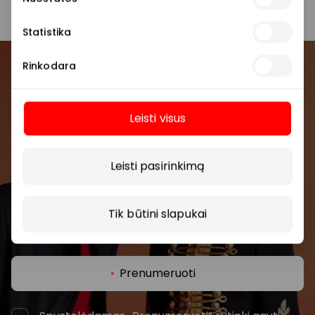
Statistika
Rinkodara
Prisijunkite prie mūsų
bendruomenės
Leisti visus
Pirmieji sužinokite apie geriausius pasiūlymus,
Daugiau
renginius ir naujausią informaciją iš AKROPOLIS
Leisti pasirinkimą
prekybos centro.
Tik būtini slapukai
Prenumeruoti