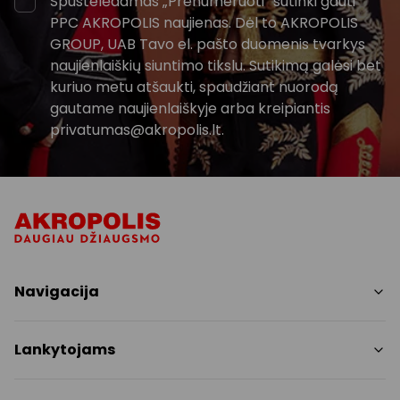
Spustelėdamas „Prenumeruoti“ sutinki gauti
PPC AKROPOLIS naujienas. Dėl to AKROPOLIS
GROUP, UAB Tavo el. pašto duomenis tvarkys
naujienlaiškių siuntimo tikslu. Sutikimą galėsi bet
kuriuo metu atšaukti, spaudžiant nuorodą
gautame naujienlaiškyje arba kreipiantis
privatumas@akropolis.lt.
Navigacija
Parduotuvės
Lankytojams
Paslaugos
Restoranai ir kavinės
PC planas