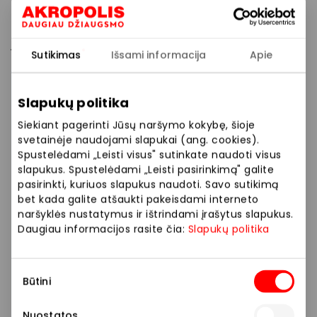
Nauja „Pepco” moteriškų drabužių kolekcija pabrėžia
jūsų stilių ir leidžia kasdien jaustis madingai ir
Sutikimas
Išsami informacija
Apie
pasitikint savimi vos nuo 4 Eur.
Slapukų politika
Išpardavimo nuolaidas nustato PPC AKROPOLIS
veikiančios prekybos bei paslaugų vietos.
Siekiant pagerinti Jūsų naršymo kokybę, šioje
Daugiau informacijos apie konkrečias
svetainėje naudojami slapukai (ang. cookies).
Spustelėdami „Leisti visus" sutinkate naudoti visus
skelbiamas nuolaidas ar pasiūlymus teiraukitės
slapukus. Spustelėdami „Leisti pasirinkimą" galite
prekybos bei paslaugų vietoje. Savo socialiniuose
pasirinkti, kuriuos slapukus naudoti. Savo sutikimą
tinkluose stengiamės iš anksto Jums pateikti
bet kada galite atšaukti pakeisdami interneto
aktualią informaciją apie konkrečiose prekybos
naršyklės nustatymus ir ištrindami įrašytus slapukus.
bei paslaugų vietose taikomus pasiūlymus,
Daugiau informacijos rasite čia:
Slapukų politika
tačiau, jei konkrečioje prekybos ar paslaugų
vietoje pasiūlymas skirsis nuo pateikto mūsų
Sutikimo
tinklalapyje, prašome vadovautis konkrečioje
Būtini
pasirinkimas
prekybos ar paslaugų vietoje pateikta
informacija apie pasiūlymą (nuolaidą).
Nuostatos