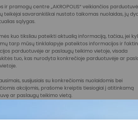
s ir pramogų centre „AKROPOLIS“ veikiančios parduotuvės
 teikėjai savarankiškai nustato taikomas nuolaidas, jų dyd
tualias sąlygas.
ės kuo tiksliau pateikti aktualią informaciją, tačiau, jei ky
imų tarp mūsų tinklalapyje pateiktos informacijos ir fakti
ijos parduotuvėje ar paslaugų teikimo vietoje, visada
kitės tuo, kas nurodyta konkrečioje parduotuvėje ar pas
vietoje.
lausimais, susijusiais su konkrečiomis nuolaidomis bei
iomis akcijomis, prašome kreiptis tiesiogiai į atitinkamą
uvę ar paslaugų teikimo vietą.