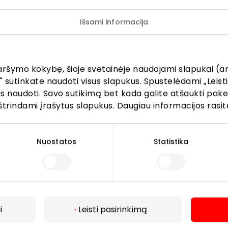
Išsami informacija
ijunkite prie mūsų bendruo
žinokite apie geriausius pasiūlymus, renginius ir naujausią in
aršymo kokybę, šioje svetainėje naudojami slapukai (an
AKROPOLIS prekybos centro.
" sutinkate naudoti visus slapukus. Spustelėdami „Leisti
kus naudoti. Savo sutikimą bet kada galite atšaukti pak
štrindami įrašytus slapukus. Daugiau informacijos rasit
Nuostatos
Statistika
Prenumeruoti
Spustelėdamas „Prenumeruoti“ sutinki gauti PPC
AKROPOLIS naujienas. Dėl to AKROPOLIS GROUP,
UAB Tavo el. pašto duomenis tvarkys naujienlaiškių
i
Leisti pasirinkimą
siuntimo tikslu. Sutikimą galėsi bet kuriuo metu