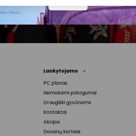
atšaukti, spaudžiant nuorodą gautame
Daugiau
naujienlaiškyje arba kreipiantis
privatumas@akropolis.lt.
Lankytojams
PC planas
Nemokami patogumai
Draugiški gyvūnams
Kontaktai
Akcijos
Dovanų kortelė