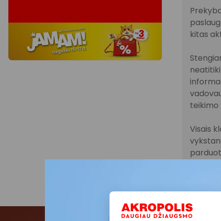
Prekybo
paslaugų
kitas ak
Stengiam
neatitik
informac
vadovau
teikimo 
Visais k
vykstanč
parduot