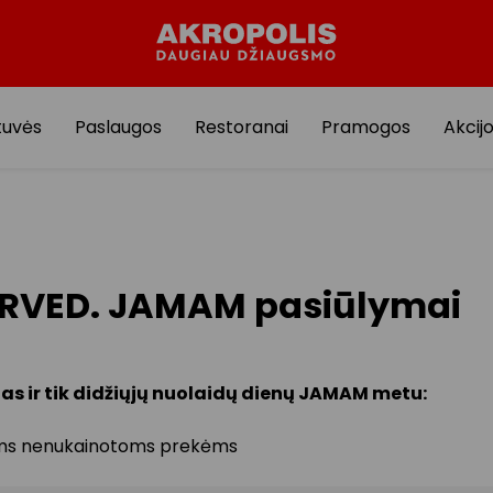
tuvės
Paslaugos
Restoranai
Pramogos
Akcij
RVED. JAMAM pasiūlymai
nas ir tik didžiųjų nuolaidų dienų JAMAM metu:
oms nenukainotoms prekėms