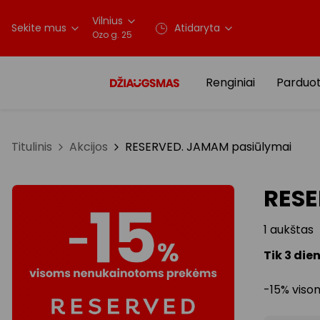
Vilnius
Sekite mus
Atidaryta
Ozo g. 25
Renginiai
Parduo
Titulinis
Akcijos
RESERVED. JAMAM pasiūlymai
RESE
1 aukštas
Tik 3 die
-15% vis