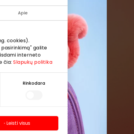
Apie
menės
formaciją iš
g. cookies).
 pasirinkimą" galite
eisdami interneto
e čia:
Slapukų politika
Rinkodara
Leisti visus