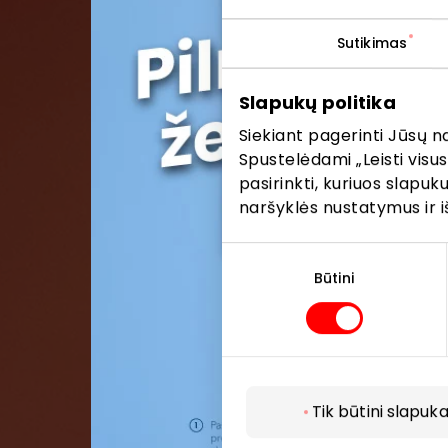
Sutikimas
Pris
Slapukų politika
Pirmieji su
Siekiant pagerinti Jūsų n
Spustelėdami „Leisti visus
pasirinkti, kuriuos slapu
naršyklės nustatymus ir i
Sutikimo
pasirinkimas
Būtini
Tik būtini slapuka