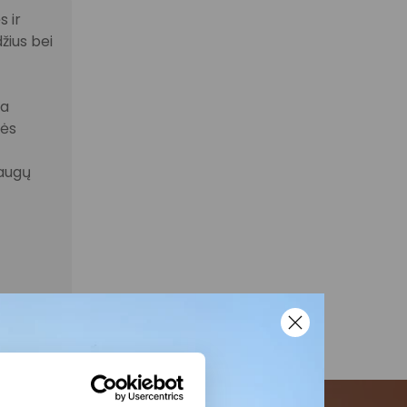
 ir
žius bei
la
nės
laugų