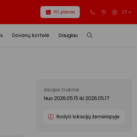
PC planas
LT
os
Dovanų kortelė
Daugiau
Akcijos trukmė
Nuo 2026.05.15
iki
2026.05.17
Rodyti lokaciją žemėlapyje