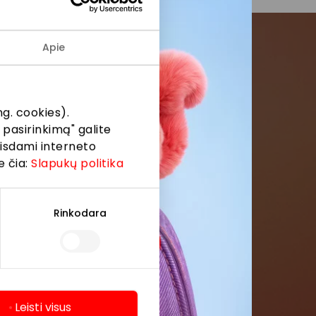
Apie
menės
g. cookies).
formaciją iš
 pasirinkimą" galite
eisdami interneto
e čia:
Slapukų politika
Rinkodara
Leisti visus