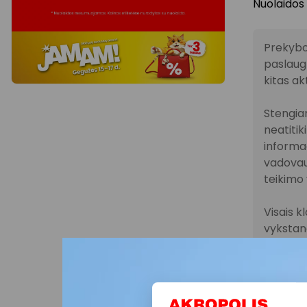
Nuolaidos
Prekybo
paslaugų
kitas ak
Stengiam
neatitik
informac
vadovau
teikimo 
Visais k
vykstanč
parduot