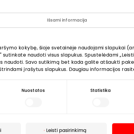
Išsami informacija
ijunkite prie mūsų bendruo
aršymo kokybę, šioje svetainėje naudojami slapukai (an
žinokite apie geriausius pasiūlymus, renginius ir naujausią in
" sutinkate naudoti visus slapukus. Spustelėdami „Leisti
AKROPOLIS prekybos centro.
kus naudoti. Savo sutikimą bet kada galite atšaukti pak
štrindami įrašytus slapukus. Daugiau informacijos rasit
Nuostatos
Statistika
Prenumeruoti
Spustelėdamas „Prenumeruoti“ sutinki gauti PPC
AKROPOLIS naujienas. Dėl to AKROPOLIS GROUP,
i
Leisti pasirinkimą