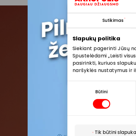
Sutikimas
Pris
Slapukų politika
Siekiant pagerinti Jūsų n
Pirmieji su
Spustelėdami „Leisti visus
pasirinkti, kuriuos slapu
naršyklės nustatymus ir i
Sutikimo
pasirinkimas
Būtini
Tik būtini slapuka