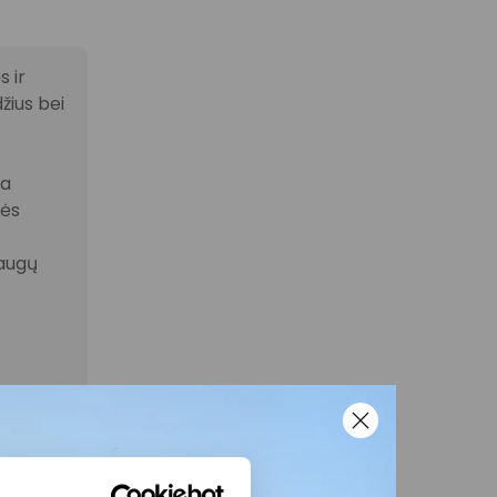
 ir
žius bei
la
nės
laugų