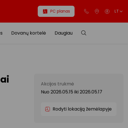
PC planas
LT
os
Dovanų kortelė
Daugiau
ai
Akcijos trukmė
Nuo 2026.05.15
iki
2026.05.17
Rodyti lokaciją žemėlapyje