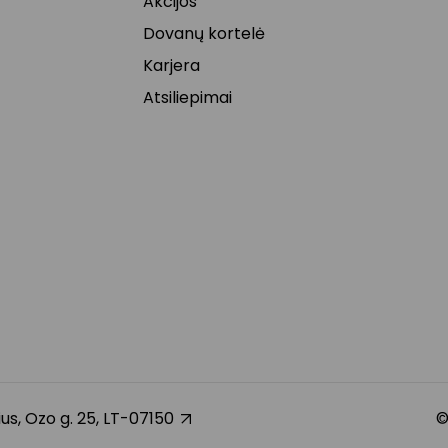
Akcijos
Dovanų kortelė
Karjera
Atsiliepimai
nius, Ozo g. 25, LT-07150
©