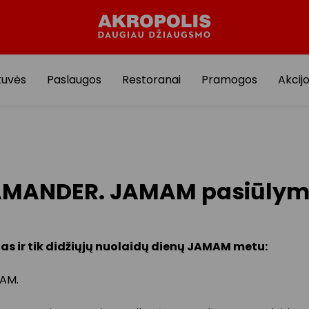
tuvės
Paslaugos
Restoranai
Pramogos
Akcij
AMANDER. JAMAM pasiūlym
nas ir tik didžiųjų nuolaidų dienų JAMAM metu:
KAM.