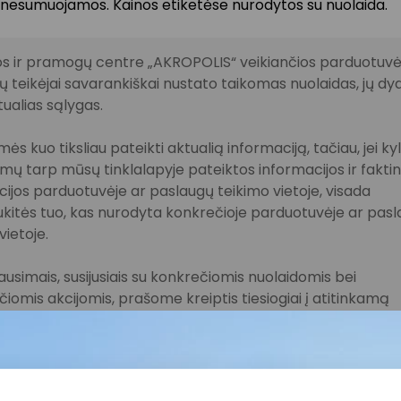
 nesumuojamos. Kainos etiketėse nurodytos su nuolaida.
s ir pramogų centre „AKROPOLIS“ veikiančios parduotuvės
 teikėjai savarankiškai nustato taikomas nuolaidas, jų dyd
tualias sąlygas.
ės kuo tiksliau pateikti aktualią informaciją, tačiau, jei ky
imų tarp mūsų tinklalapyje pateiktos informacijos ir fakti
ijos parduotuvėje ar paslaugų teikimo vietoje, visada
kitės tuo, kas nurodyta konkrečioje parduotuvėje ar pas
vietoje.
lausimais, susijusiais su konkrečiomis nuolaidomis bei
iomis akcijomis, prašome kreiptis tiesiogiai į atitinkamą
uvę ar paslaugų teikimo vietą.