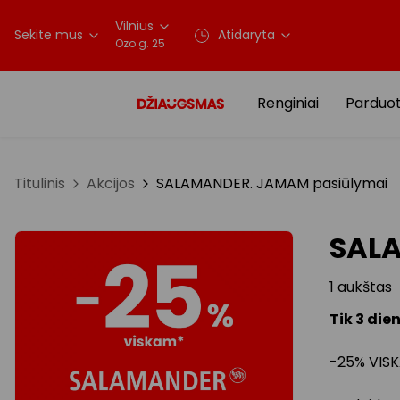
Vilnius
Sekite mus
Atidaryta
Ozo g. 25
Renginiai
Parduo
Titulinis
Akcijos
SALAMANDER. JAMAM pasiūlymai
SAL
1 aukštas
Tik 3 die
-25% VIS