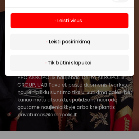
prekybos centro.
Leisti visus
Daugiau
Leisti pasirinkimą
Prenumeruoti
Tik būtini slapukai
Spustelėdamas „Prenumeruoti“ sutinki gauti
PPC AKROPOLIS naujienas. Dėl to AKROPOLIS
GROUP, UAB Tavo el. pašto duomenis tvarkys
naujienlaiškių siuntimo tikslu. Sutikimą galėsi bet
kuriuo metu atšaukti, spaudžiant nuorodą
gautame naujienlaiškyje arba kreipiantis
privatumas@akropolis.lt.