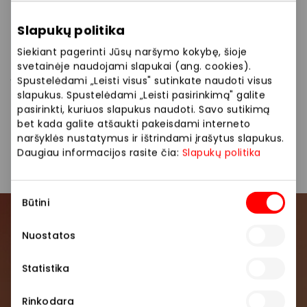
Slapukų politika
Samsung parduotuvėje pinigai grįžta atgal į kišenę!
Siekiant pagerinti Jūsų naršymo kokybę, šioje
Tik dabar pasinaudokite pinigų grąžinimo akcija ir
svetainėje naudojami slapukai (ang. cookies).
įsigykite Galaxy Buds3 Pro ausines už ypatingą kainą.
Spustelėdami „Leisti visus" sutinkate naudoti visus
Kaina po akcijos sąlygų pritaikymo – tik 139 €!
slapukus. Spustelėdami „Leisti pasirinkimą" galite
Išmanus pasirinkimas tiems, kurie vertina kokybę ir
pasirinkti, kuriuos slapukus naudoti. Savo sutikimą
naudą. Pasiūlymas galioja iki 2025 06 01! Daugiau
bet kada galite atšaukti pakeisdami interneto
naršyklės nustatymus ir ištrindami įrašytus slapukus.
informacijos – prekybos vietoje.
Daugiau informacijos rasite čia:
Slapukų politika
Sutikimo
Būtini
pasirinkimas
Prisijunkite prie mūsų
Nuostatos
bendruomenės
Statistika
Pirmieji sužinokite apie geriausius pasiūlymus,
renginius ir naujausią informaciją iš AKROPOLIS
Rinkodara