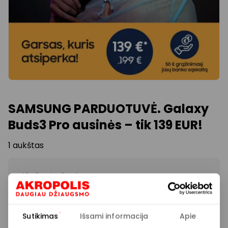
SAMSUNG PARDUOTUVĖ. Galaxy
Buds3 Pro ausinės – tik 139 EUR!
1 aukštas
Akcijos trukmė
Nuo 2025.05.05
iki
2025.06.01
Sutikimas
Išsami informacija
Apie
Rodyti lokaciją žemėlapyje