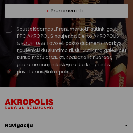
Prenumeruoti
Spustelėdamas „Prenumeruoti“ sutinki gauti
PPC AKROPOLIS naujienas. Dėl to AKROPOLIS
GROUP, UAB Tavo el. pašto duomenis tvarkys
naujienlaiškių siuntimo tikslu. Sutikimą galėsi bet
kuriuo metu atšaukti, spaudžiant nuorodą
gautame naujienlaiškyje arba kreipiantis
privatumas@akropolis.lt.
Navigacija