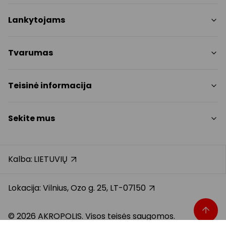
Parduotuvės
Lankytojams
Paslaugos
Restoranai ir kavinės
PC planas
Tvarumas
Pramogos
Nemokami patogumai
Draugiški gyvūnams
Tvarumo tikslai
Teisinė informacija
Kontaktai
Tvarumo ataskaita
Akcijos
Politikos
Prekybos centro taisyklės
Sekite mus
Dovanų kortelė
Slapukų politika
Karjera
Privatumo politika
Instagram
Atsiliepimai
Dovanų kortelės bendrosios taisyklės
Facebook
Kalba:
LIETUVIŲ
Pranešėjų apsauga
YouTube
Klientų aptarnavimo standartas
TikTok
Lokacija: Vilnius, Ozo g. 25, LT-07150
© 2026 AKROPOLIS. Visos teisės saugomos.