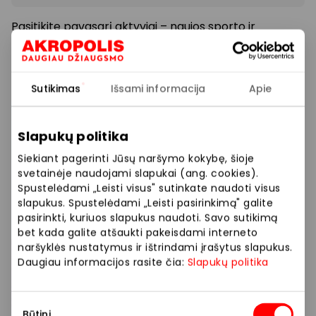
Pasitikite pavasarį aktyviai – naujos sporto ir
laisvalaikio kolekcijos patogiam judėjimui ir stilingam
laisvalaikiui.
Sutikimas
Išsami informacija
Apie
Prekybos ir pramogų centre „AKROPOLIS“
veikiančios parduotuvės ir paslaugų teikėjai
Slapukų politika
savarankiškai nustato taikomas nuolaidas, jų
dydžius bei kitas aktualias sąlygas.
Siekiant pagerinti Jūsų naršymo kokybę, šioje
svetainėje naudojami slapukai (ang. cookies).
Spustelėdami „Leisti visus" sutinkate naudoti visus
Stengiamės kuo tiksliau pateikti aktualią
slapukus. Spustelėdami „Leisti pasirinkimą" galite
informaciją, tačiau, jei kyla neatitikimų tarp mūsų
pasirinkti, kuriuos slapukus naudoti. Savo sutikimą
tinklalapyje pateiktos informacijos ir faktinės
bet kada galite atšaukti pakeisdami interneto
informacijos parduotuvėje ar paslaugų teikimo
naršyklės nustatymus ir ištrindami įrašytus slapukus.
vietoje, visada vadovaukitės tuo, kas nurodyta
Daugiau informacijos rasite čia:
Slapukų politika
konkrečioje parduotuvėje ar paslaugų teikimo
vietoje.
Sutikimo
Būtini