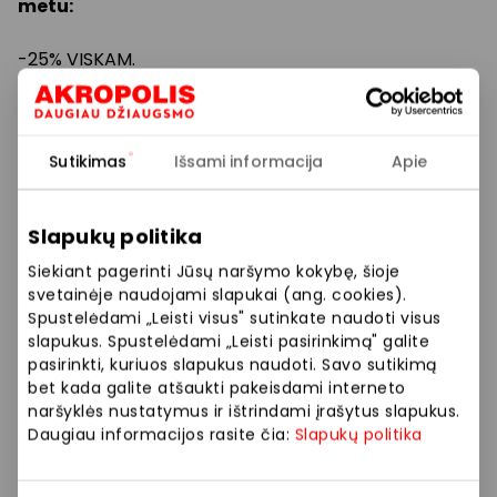
metu:
-25% VISKAM.
Nuolaidos nesumuojamos. Kainos etiketėse
nurodytos su nuolaida.
Sutikimas
Išsami informacija
Apie
Prekybos ir pramogų centre „AKROPOLIS“
Slapukų politika
veikiančios parduotuvės ir paslaugų teikėjai
savarankiškai nustato taikomas nuolaidas, jų
Siekiant pagerinti Jūsų naršymo kokybę, šioje
dydžius bei kitas aktualias sąlygas.
svetainėje naudojami slapukai (ang. cookies).
Spustelėdami „Leisti visus" sutinkate naudoti visus
Stengiamės kuo tiksliau pateikti aktualią
slapukus. Spustelėdami „Leisti pasirinkimą" galite
pasirinkti, kuriuos slapukus naudoti. Savo sutikimą
informaciją, tačiau, jei kyla neatitikimų tarp mūsų
bet kada galite atšaukti pakeisdami interneto
tinklalapyje pateiktos informacijos ir faktinės
naršyklės nustatymus ir ištrindami įrašytus slapukus.
informacijos parduotuvėje ar paslaugų teikimo
Daugiau informacijos rasite čia:
Slapukų politika
vietoje, visada vadovaukitės tuo, kas nurodyta
konkrečioje parduotuvėje ar paslaugų teikimo