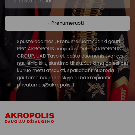
Prenumeruoti
Spustelėdamas „Prenumeruoti“ sutinki gauti
PPC AKROPOLIS naujienas. Dėl to AKROPOLIS
GROUP, UAB Tavo el. pašto duomenis tvarkys
naujienlaiškių siuntimo tikslu. Sutikimą galėsi bet
kuriuo metu atšaukti, spaudžiant nuorodą
gautame naujienlaiškyje arba kreipiantis
privatumas@akropolis.lt.