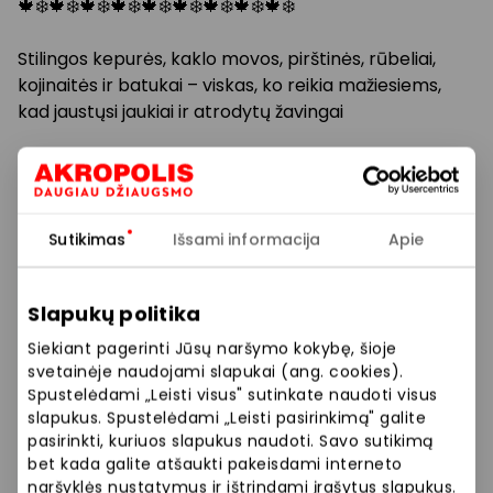
🍁❄️🍁❄️🍁❄️🍁❄️🍁❄️🍁❄️🍁❄️🍁❄️🍁❄️
Stilingos kepurės, kaklo movos, pirštinės, rūbeliai,
kojinaitės ir batukai – viskas, ko reikia mažiesiems,
kad jaustųsi jaukiai ir atrodytų žavingai
Švelnios medžiagos, funkcionalūs dizainai ir išskirtinė
kokybė – Sterntaler pasirūpino kiekviena detale.
Leiskite savo vaikui mėgautis šiluma ir komfortu su
Sutikimas
Išsami informacija
Apie
naujausiomis kolekcijos prekėmis!
💙🤗
Slapukų politika
Siekiant pagerinti Jūsų naršymo kokybę, šioje
Prekybos ir pramogų centre „AKROPOLIS“
svetainėje naudojami slapukai (ang. cookies).
veikiančios parduotuvės ir paslaugų teikėjai
Spustelėdami „Leisti visus" sutinkate naudoti visus
savarankiškai nustato taikomas nuolaidas, jų
slapukus. Spustelėdami „Leisti pasirinkimą" galite
pasirinkti, kuriuos slapukus naudoti. Savo sutikimą
dydžius bei kitas aktualias sąlygas.
bet kada galite atšaukti pakeisdami interneto
naršyklės nustatymus ir ištrindami įrašytus slapukus.