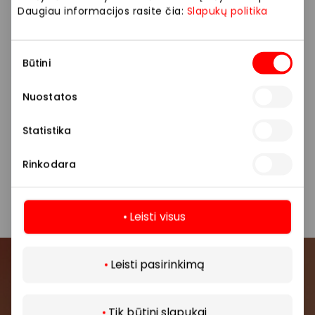
Stengiamės kuo tiksliau pateikti aktualią
Daugiau informacijos rasite čia:
Slapukų politika
informaciją, tačiau, jei kyla neatitikimų tarp mūsų
tinklalapyje pateiktos informacijos ir faktinės
Sutikimo
informacijos parduotuvėje ar paslaugų teikimo
Būtini
pasirinkimas
vietoje, visada vadovaukitės tuo, kas nurodyta
konkrečioje parduotuvėje ar paslaugų teikimo
Nuostatos
vietoje.
Statistika
Visais klausimais, susijusiais su konkrečiomis
nuolaidomis bei vykstančiomis akcijomis,
Rinkodara
prašome kreiptis tiesiogiai į atitinkamą
parduotuvę ar paslaugų teikimo vietą.
Leisti visus
Daugiau
Leisti pasirinkimą
Prisijunkite prie mūsų
bendruomenės
Tik būtini slapukai