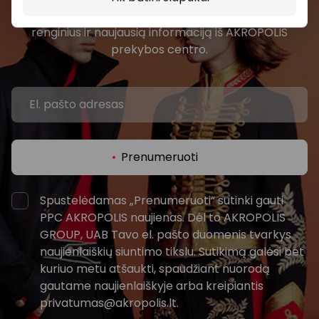
Pirmieji sužinokite apie geriausius pasiūlymus,
renginius ir naujausią informaciją iš AKROPOLIS
prekybos centro.
Prenumeruoti
Spustelėdamas „Prenumeruoti“ sutinki gauti
PPC AKROPOLIS naujienas. Dėl to AKROPOLIS
GROUP, UAB Tavo el. pašto duomenis tvarkys
naujienlaiškių siuntimo tikslu. Sutikimą galėsi bet
kuriuo metu atšaukti, spaudžiant nuorodą
gautame naujienlaiškyje arba kreipiantis
privatumas@akropolis.lt.