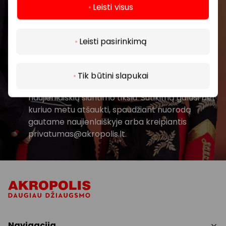
Leisti visus
Daugiau
Prenumeruoti
Leisti pasirinkimą
Spustelėdamas „Prenumeruoti“ sutinki gauti
PPC AKROPOLIS naujienas. Dėl to AKROPOLIS
Tik būtini slapukai
GROUP, UAB Tavo el. pašto duomenis tvarkys
naujienlaiškių siuntimo tikslu. Sutikimą galėsi bet
kuriuo metu atšaukti, spaudžiant nuorodą
gautame naujienlaiškyje arba kreipiantis
privatumas@akropolis.lt.
Navigacija