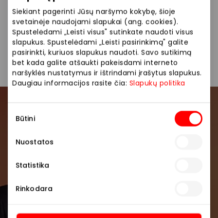
Siekiant pagerinti Jūsų naršymo kokybę, šioje
svetainėje naudojami slapukai (ang. cookies).
Spustelėdami „Leisti visus" sutinkate naudoti visus
Yra papildomų sąlygų. Pasiūlymas galioja iki 2026
slapukus. Spustelėdami „Leisti pasirinkimą" galite
pasirinkti, kuriuos slapukus naudoti. Savo sutikimą
04 27. Daugiau teiraukitės Telia salonuose.
bet kada galite atšaukti pakeisdami interneto
naršyklės nustatymus ir ištrindami įrašytus slapukus.
Daugiau informacijos rasite čia:
Slapukų politika
Prisijunkite prie mūsų
Sutikimo
Būtini
pasirinkimas
bendruomenės
Nuostatos
Pirmieji sužinokite apie geriausius pasiūlymus,
renginius ir naujausią informaciją iš AKROPOLIS
Statistika
prekybos centro.
Rinkodara