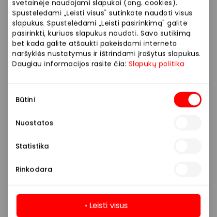
svetainėje naudojami slapukai (ang. cookies).
galite būti ramūs – Jūs įsigijote aukščiausius kokybės
Spustelėdami „Leisti visus" sutinkate naudoti visus
standartus atitinkančius korekcinius akinius!
slapukus. Spustelėdami „Leisti pasirinkimą" galite
pasirinkti, kuriuos slapukus naudoti. Savo sutikimą
• ŽEMOS KAINOS GARANTIJA: pažadame, kad visi
bet kada galite atšaukti pakeisdami interneto
VISION EXPRESS optikos salone įsigyti akiniai yra
naršyklės nustatymus ir ištrindami įrašytus slapukus.
gaminami pagal aukščiausius gamybos standartus,
Daugiau informacijos rasite čia:
Slapukų politika
naudojant aukštos kokybės medžiagas ir užtikrinant
žemiausią kainą rinkoje. Jei per 30 dienų nuo įsigijimo
Sutikimo
rasite tokius pačius akinius už mažesnę kainą kitose
Būtini
pasirinkimas
optikose Lietuvoje, mes įsipareigojame grąžinti kainų
skirtumą.
Nuostatos
• NEMOKAMAS APTARNAVIMAS: prireikus pakeisime
Statistika
akinių noseles, sureguliuosime rėmelių geometriją,
suveršime atsilaisvinusius varžtelius, kruopščiai
Rinkodara
išvalysime – Jūsų akiniais rūpinsimės visų jų nešiojimo
laikotarpį.
Leisti visus
100 % kokybiškų akinių garantija – tai 100 % laimingų