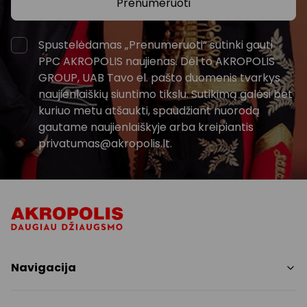
Prenumeruoti
Spustelėdamas „Prenumeruoti“ sutinki gauti
PPC AKROPOLIS naujienas. Dėl to AKROPOLIS
GROUP, UAB Tavo el. pašto duomenis tvarkys
naujienlaiškių siuntimo tikslu. Sutikimą galėsi bet
kuriuo metu atšaukti, spaudžiant nuorodą
gautame naujienlaiškyje arba kreipiantis
privatumas@akropolis.lt.
Navigacija
Parduotuvės