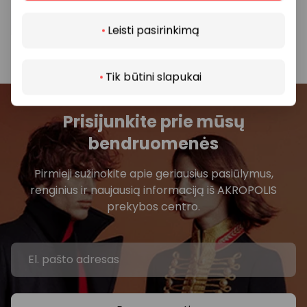
Daugiau
klientų garantija! Tikime, kad būsite patenkinti
Leisti pasirinkimą
VISION EXPRESS optikos salonuose įsigytais akiniais.
Tik būtini slapukai
Prisijunkite prie mūsų
bendruomenės
Pirmieji sužinokite apie geriausius pasiūlymus,
renginius ir naujausią informaciją iš AKROPOLIS
prekybos centro.