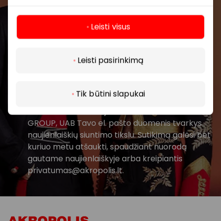
Leisti visus
Daugiau
Leisti pasirinkimą
Prenumeruoti
Tik būtini slapukai
Spustelėdamas „Prenumeruoti“ sutinki gauti
PPC AKROPOLIS naujienas. Dėl to AKROPOLIS
GROUP, UAB Tavo el. pašto duomenis tvarkys
naujienlaiškių siuntimo tikslu. Sutikimą galėsi bet
kuriuo metu atšaukti, spaudžiant nuorodą
gautame naujienlaiškyje arba kreipiantis
privatumas@akropolis.lt.