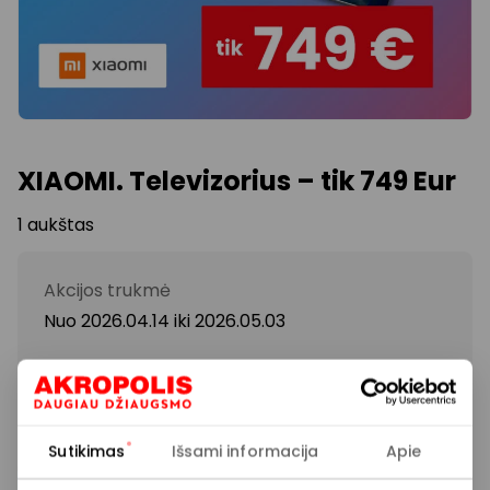
XIAOMI. Televizorius – tik 749 Eur
1 aukštas
Akcijos trukmė
Nuo 2026.04.14
iki
2026.05.03
Rodyti lokaciją žemėlapyje
Sutikimas
Išsami informacija
Apie
65 colių QD-Mini LED 4K televizorius su 144 Hz