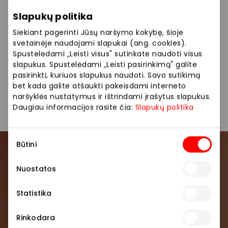
atnaujinimo dažniu ir Dolby Vision užtikrina puikią
vaizdo kokybę. Dolby Atmos, Google TV ir
Slapukų politika
Chromecast palaikymas, kad būtų lengva naudotis.
Siekiant pagerinti Jūsų naršymo kokybę, šioje
Be rėmis dizainas, 2×12,5 W garsiakalbiai ir Apple
svetainėje naudojami slapukai (ang. cookies).
AirPlay bei HDMI 2.1 palaikymas.
Spustelėdami „Leisti visus" sutinkate naudoti visus
slapukus. Spustelėdami „Leisti pasirinkimą" galite
pasirinkti, kuriuos slapukus naudoti. Savo sutikimą
Pasiūlymas galioja nuo 2026 04 14 iki 05 03. Tik
bet kada galite atšaukti pakeisdami interneto
Vilniaus AKROPOLYJE.
naršyklės nustatymus ir ištrindami įrašytus slapukus.
Daugiau informacijos rasite čia:
Slapukų politika
Sutikimo
Būtini
pasirinkimas
Prisijunkite prie mūsų
Nuostatos
bendruomenės
Statistika
Pirmieji sužinokite apie geriausius pasiūlymus,
renginius ir naujausią informaciją iš AKROPOLIS
Rinkodara
prekybos centro.