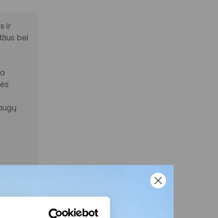
 ir
žius bei
la
nės
laugų