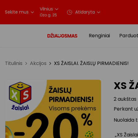
Vilnius
Sekite mus
Atidaryta
Ozo g. 25
Renginiai
Parduo
Titulinis
Akcijos
XS ŽAISLAI. ŽAISLŲ PIRMADIENIS!
XS Ž
2 aukštas
Perkant u
Nuolaida 
„XS Žaisla