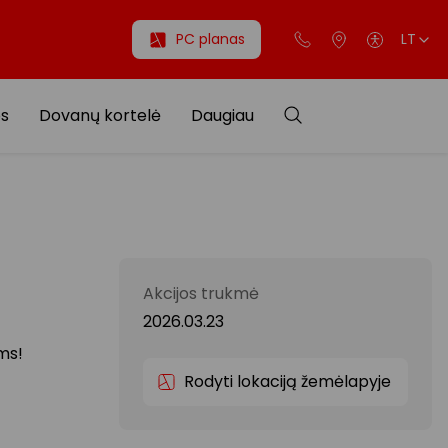
PC planas
LT
os
Dovanų kortelė
Daugiau
Akcijos trukmė
2026.03.23
ms!
Rodyti lokaciją žemėlapyje