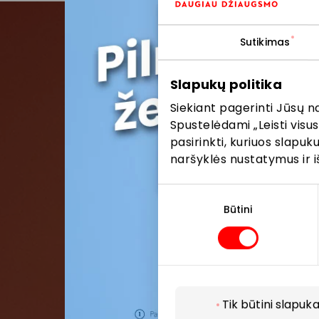
Sutikimas
Pris
Slapukų politika
Pirmieji su
Siekiant pagerinti Jūsų n
Spustelėdami „Leisti visus
pasirinkti, kuriuos slapu
naršyklės nustatymus ir i
Sutikimo
pasirinkimas
Būtini
Tik būtini slapuka