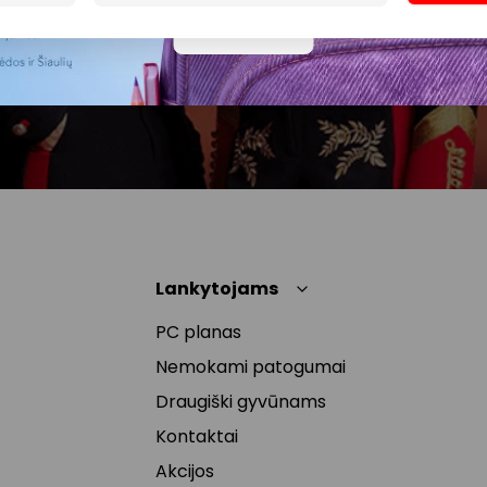
siuntimo tikslu. Sutikimą galėsi bet kuriuo metu
Daugiau
atšaukti, spaudžiant nuorodą gautame
naujienlaiškyje arba kreipiantis
privatumas@akropolis.lt.
Lankytojams
PC planas
Nemokami patogumai
Draugiški gyvūnams
Kontaktai
Akcijos