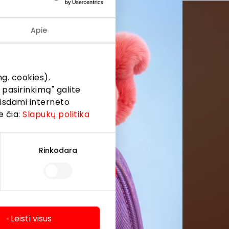
Apie
menės
formaciją iš
g. cookies).
 pasirinkimą" galite
eisdami interneto
e čia:
Slapukų politika
Rinkodara
Leisti visus