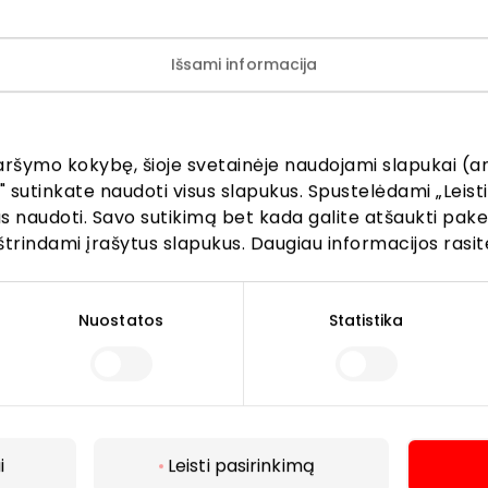
Išsami informacija
ijunkite prie mūsų bendruo
žinokite apie geriausius pasiūlymus, renginius ir naujausią in
aršymo kokybę, šioje svetainėje naudojami slapukai (an
AKROPOLIS prekybos centro.
" sutinkate naudoti visus slapukus. Spustelėdami „Leisti
kus naudoti. Savo sutikimą bet kada galite atšaukti pak
štrindami įrašytus slapukus. Daugiau informacijos rasit
Nuostatos
Statistika
Prenumeruoti
Spustelėdamas „Prenumeruoti“ sutinki gauti PPC
AKROPOLIS naujienas. Dėl to AKROPOLIS GROUP,
i
Leisti pasirinkimą
UAB Tavo el. pašto duomenis tvarkys naujienlaiškių