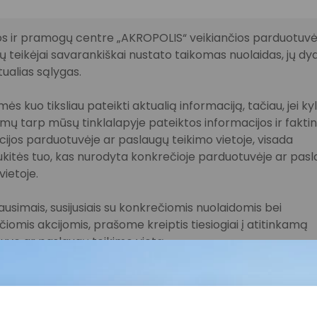
s ir pramogų centre „AKROPOLIS“ veikiančios parduotuvės
 teikėjai savarankiškai nustato taikomas nuolaidas, jų dyd
tualias sąlygas.
ės kuo tiksliau pateikti aktualią informaciją, tačiau, jei ky
imų tarp mūsų tinklalapyje pateiktos informacijos ir fakti
ijos parduotuvėje ar paslaugų teikimo vietoje, visada
kitės tuo, kas nurodyta konkrečioje parduotuvėje ar pas
vietoje.
lausimais, susijusiais su konkrečiomis nuolaidomis bei
iomis akcijomis, prašome kreiptis tiesiogiai į atitinkamą
uvę ar paslaugų teikimo vietą.