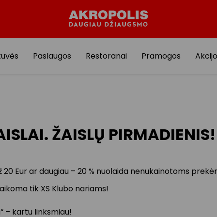
tuvės
Paslaugos
Restoranai
Pramogos
Akcij
AISLAI. ŽAISLŲ PIRMADIENIS!
ž 20 Eur ar daugiau – 20 % nuolaida nenukainotoms prekė
taikoma tik XS Klubo nariams!
i“ – kartu linksmiau!