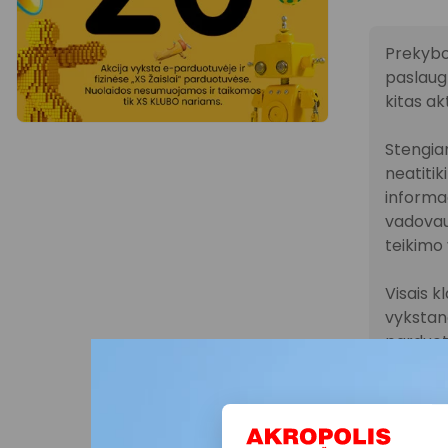
Prekybo
paslaugų
kitas ak
Stengiam
neatitik
informac
vadovau
teikimo 
Visais k
vykstanč
parduot