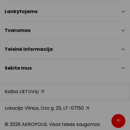
Parduotuvės
Lankytojams
Paslaugos
Restoranai ir kavinės
PC planas
Tvarumas
Pramogos
Nemokami patogumai
Draugiški gyvūnams
Tvarumo tikslai
Teisinė informacija
Kontaktai
Tvarumo ataskaita
Akcijos
Politikos
Prekybos centro taisyklės
Sekite mus
Dovanų kortelė
Slapukų politika
Karjera
Privatumo politika
Instagram
Atsiliepimai
Dovanų kortelės bendrosios taisyklės
Facebook
Kalba:
LIETUVIŲ
Pranešėjų apsauga
YouTube
Klientų aptarnavimo standartas
TikTok
Lokacija: Vilnius, Ozo g. 25, LT-07150
© 2026 AKROPOLIS. Visos teisės saugomos.