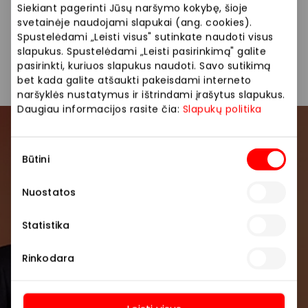
Siekiant pagerinti Jūsų naršymo kokybę, šioje
Nuolaida taikoma tik XS Klubo nariams!
svetainėje naudojami slapukai (ang. cookies).
Spustelėdami „Leisti visus" sutinkate naudoti visus
slapukus. Spustelėdami „Leisti pasirinkimą" galite
„XS Žaislai“ – kartu linksmiau!
pasirinkti, kuriuos slapukus naudoti. Savo sutikimą
bet kada galite atšaukti pakeisdami interneto
naršyklės nustatymus ir ištrindami įrašytus slapukus.
Daugiau informacijos rasite čia:
Slapukų politika
Prisijunkite prie mūsų
Sutikimo
Būtini
bendruomenės
pasirinkimas
Nuostatos
Pirmieji sužinokite apie geriausius pasiūlymus,
renginius ir naujausią informaciją iš AKROPOLIS
Statistika
prekybos centro.
Rinkodara