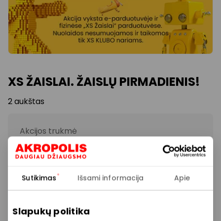
XS ŽAISLAI. ŽAISLŲ PIRMADIENIS!
2 aukštas
Akcijos trukmė
2025.12.15
Rodyti lokaciją žemėlapyje
Sutikimas
Išsami informacija
Apie
Slapukų politika
-20 % visoms nenukainotoms prekėms!