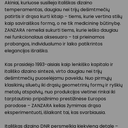
Akiniai, kuriuose susilieja itališkas dizaino
temperamentas, daugiau nei trijų dešimtmečių
patirtis ir drąsa kurti kitaip – tiems, kurie vertina stilių
kaip saviraiškos formą, o ne tik medicininę būtinybę.
ZANZARA rėmeliai sukurti tiems, kurie ieško daugiau
nei funkcionalaus aksesuaro – tai prieinamos
prabangos, individualumo ir laiko patikrintos
elegancijos išraiška.
Kas prasidėjo 1993-aisiais kaip lenkiško kapitalo ir
itališko dizaino sintezė, virto daugiau nei trijų
dešimtmečių puoselėjamu paveldu. Nuo pirmųjų
klasikinių siluetų iki drąsių geometrinių formų ir ryškių
metalų atspalvių, nuo produkcijos vietinei rinkai iki
tarptautinio pripažinimo prestižinėse Europos
parodose – ZANZARA kelias žymimas drąsa
eksperimentuoti, išlaikant tai, kas svarbiausia.
Itališkas dizaino DNR persmelkia kiekvieną detalę –