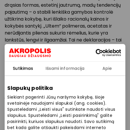
drąsias formas, estetinį jautrumą, madų tendencijų
pajautimą – o stabili lenkiška gamybos kontrolė
užtikrina kokybę, kuri išlaiko racionalų kainos ir
kokybės santykį. „Ultem” polimeras, acetatas ir
nerūdijantis plienas sukuria rėmelius, kurie yra
lankstūs, lengvi ir ilgaamžiai. Tai ne deklaracijos – tai
realūs sprendimai, patvirtinti kasmetine dalyste
MIDO Milane ir SILMO Paryžiuje.
Nuo klasikinių apvalių rėmelių iki ekstravagantiškai
Sutikimas
Išsami informacija
Apie
daugiaspalvių kojų – visos kolekcijos kuriamos tiek
vyrams, tiek moterims, siekiant vieno tikslo: akiniai,
Slapukų politika
kurie ne tik matys geriau, bet ir pasakys daugiau apie
jus.
Siekiant pagerinti Jūsų naršymo kokybę, šioje
svetainėje naudojami slapukai (ang. cookies).
Rask savo itališką akcentą – rinkis ZANZARA
Spustelėdami „Leisti visus" sutinkate naudoti visus
slapukus. Spustelėdami „Leisti pasirinkimą" galite
Eyewear.
pasirinkti, kuriuos slapukus naudoti. Savo sutikimą
bet kada galite atšaukti pakeisdami interneto