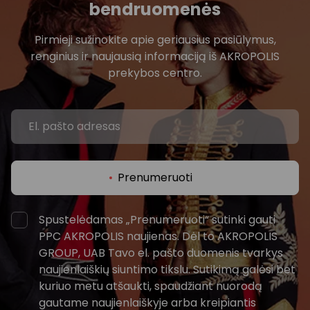
bendruomenės
Pirmieji sužinokite apie geriausius pasiūlymus,
renginius ir naujausią informaciją iš AKROPOLIS
prekybos centro.
Prenumeruoti
Spustelėdamas „Prenumeruoti“ sutinki gauti
PPC AKROPOLIS naujienas. Dėl to AKROPOLIS
GROUP, UAB Tavo el. pašto duomenis tvarkys
naujienlaiškių siuntimo tikslu. Sutikimą galėsi bet
kuriuo metu atšaukti, spaudžiant nuorodą
gautame naujienlaiškyje arba kreipiantis