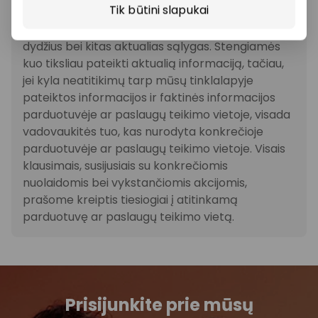
Tik būtini slapukai
veikiančios parduotuvės ir paslaugų teikėjai
savarankiškai nustato taikomas nuolaidas, jų
dydžius bei kitas aktualias sąlygas. Stengiamės
kuo tiksliau pateikti aktualią informaciją, tačiau,
jei kyla neatitikimų tarp mūsų tinklalapyje
pateiktos informacijos ir faktinės informacijos
parduotuvėje ar paslaugų teikimo vietoje, visada
vadovaukitės tuo, kas nurodyta konkrečioje
parduotuvėje ar paslaugų teikimo vietoje. Visais
klausimais, susijusiais su konkrečiomis
nuolaidomis bei vykstančiomis akcijomis,
prašome kreiptis tiesiogiai į atitinkamą
parduotuvę ar paslaugų teikimo vietą.
Prisijunkite prie mūsų