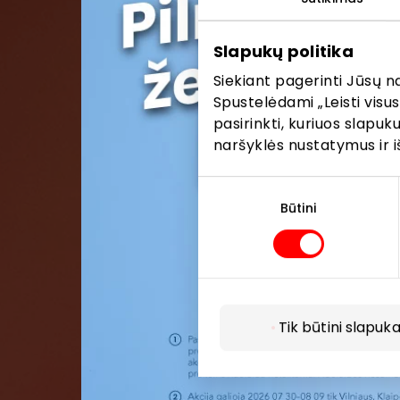
Pirmieji su
Slapukų politika
Siekiant pagerinti Jūsų n
Spustelėdami „Leisti visus
pasirinkti, kuriuos slapu
naršyklės nustatymus ir i
Sutikimo
pasirinkimas
Būtini
Tik būtini slapuka