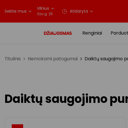
Vilnius
Sekite mus
Atidaryta
Ozo g. 25
Renginiai
Parduo
Titulinis
Nemokami patogumai
Daiktų saugojimo p
Daiktų saugojimo pu