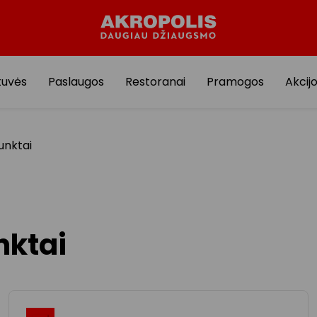
tuvės
Paslaugos
Restoranai
Pramogos
Akcij
unktai
nktai