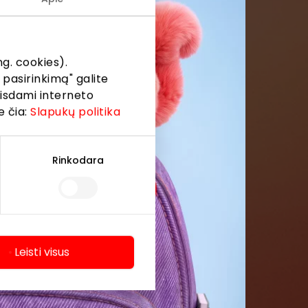
formaciją iš
g. cookies).
 pasirinkimą" galite
eisdami interneto
e čia:
Slapukų politika
Rinkodara
Leisti visus