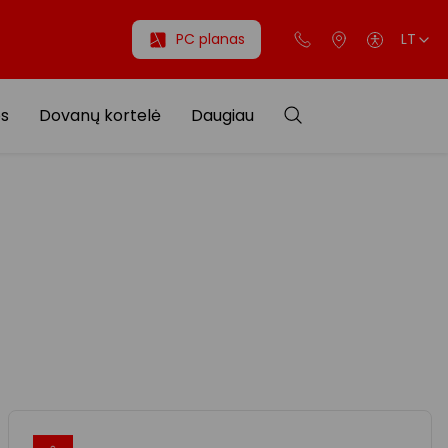
PC planas
LT
os
Dovanų kortelė
Daugiau