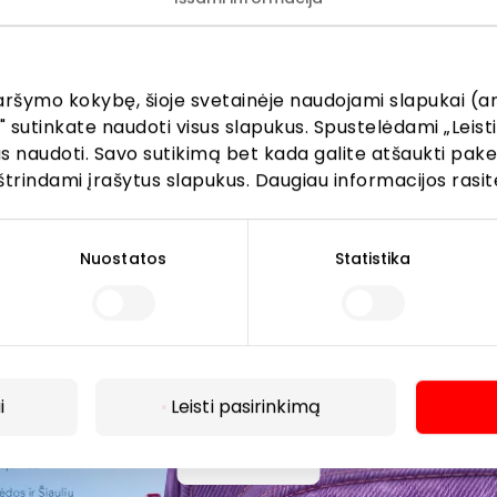
žinokite apie geriausius pasiūlymus, renginius ir naujausią in
AKROPOLIS prekybos centro.
aršymo kokybę, šioje svetainėje naudojami slapukai (an
" sutinkate naudoti visus slapukus. Spustelėdami „Leisti
kus naudoti. Savo sutikimą bet kada galite atšaukti pak
štrindami įrašytus slapukus. Daugiau informacijos rasit
Prenumeruoti
Nuostatos
Statistika
Spustelėdamas „Prenumeruoti“ sutinki gauti PPC
AKROPOLIS naujienas. Dėl to AKROPOLIS GROUP,
UAB Tavo el. pašto duomenis tvarkys naujienlaiškių
siuntimo tikslu. Sutikimą galėsi bet kuriuo metu
atšaukti, spaudžiant nuorodą gautame
i
Leisti pasirinkimą
naujienlaiškyje arba kreipiantis
privatumas@akropolis.lt.
Daugiau