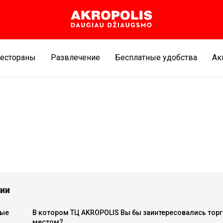
естораны
Развлечение
Бесплатные удобства
Aк
нии
ные
В котором ТЦ AKROPOLIS Вы бы заинтересовались тор
местом?