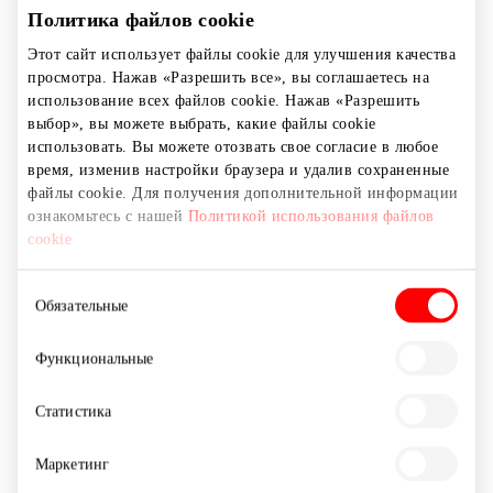
Угрозы окружающей среде;
Политика файлов cookie
Препятствования или незаконного влияния на
Этот сайт использует файлы cookie для улучшения качества
просмотра. Нажав «Разрешить все», вы соглашаетесь на
расследования, которые производятся
использование всех файлов cookie. Нажав «Разрешить
правоохранительными органами, или на
выбор», вы можете выбрать, какие файлы cookie
осуществление судами правосудия;
использовать. Вы можете отозвать свое согласие в любое
время, изменив настройки браузера и удалив сохраненные
Финансирования незаконной деятельности;
файлы cookie. Для получения дополнительной информации
ознакомьтесь с нашей
Политикой использования файлов
Незаконного или непрозрачного
cookie
использования публичных средств или
имущества;
Выбор
Обязательные
Незаконного приобретения имущества;
согласия
Функциональные
Укрывательства последствий совершенного
нарушения, противодействия установлению
Статистика
масштаба последствий;
Других нарушений, наносящих вред
Маркетинг
общественному интересу.