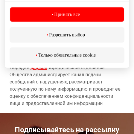
Принять все
Во исполнение Закона ЛР о защите заявителей
Обществом создан внутренний канал подачи
специальных сообщений, т. е. сообщения можно
Разрешить выбор
подавать по электронной
почте
pranesk@akropolis.lt
или иными
приемлемыми Вам способами, указанными в
Только обязательные cookie
Порядке, с заполнением указанной в
Порядке
формы
. Юридическое отделение
Общества администрирует канал подачи
сообщений о нарушениях, рассматривает
полученную по нему информацию и проводит ее
оценку с обеспечением конфиденциальности
лица и предоставленной им информации.
Подписывайтесь на рассылку