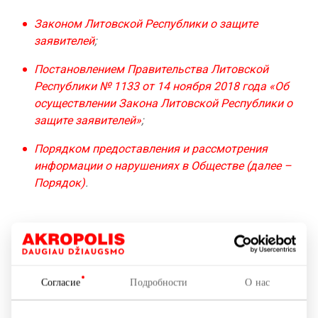
Законом Литовской Республики о защите
заявителей
;
Постановлением Правительства Литовской
Республики № 1133 от 14 ноября 2018 года «Об
осуществлении Закона Литовской Республики о
защите заявителей»
;
Порядком предоставления и рассмотрения
информации о нарушениях в Обществе (далее –
Порядок)
.
Информация о нарушениях предоставляется
относительно (список неокончательный):
Угрозы безопасности или здоровью общества,
Согласие
Подробности
О нас
жизни или здоровью лица;