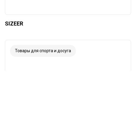
SIZEER
Товары для спорта и досуга
Шрифт
Иллюстрации
Показывать
Скрывать
Фон
Яркий
Контраст