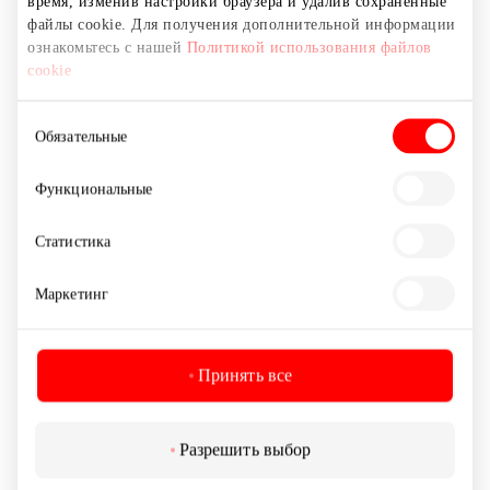
время, изменив настройки браузера и удалив сохраненные
файлы cookie. Для получения дополнительной информации
ознакомьтесь с нашей
Политикой использования файлов
cookie
Выбор
Обязательные
согласия
Функциональные
DEICHMANN
Статистика
Обувь и галантерея
Маркетинг
Принять все
Разрешить выбор