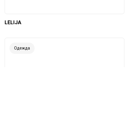
LELIJA
Одежда
Шрифт
Иллюстрации
Показывать
Скрывать
Фон
Яркий
Контраст