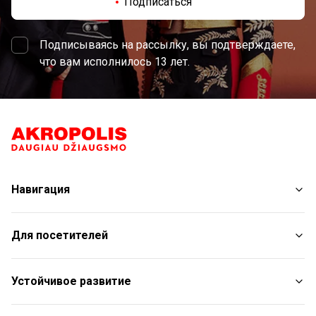
Подписаться
Подписываясь на рассылку, вы подтверждаете,
что вам исполнилось 13 лет.
Навигация
Магазины
Для посетителей
Услуги
Рестораны
План торгового центра
Устойчивое развитие
Бесплатные удобства
С животными
Отчет об устойчивом развитии