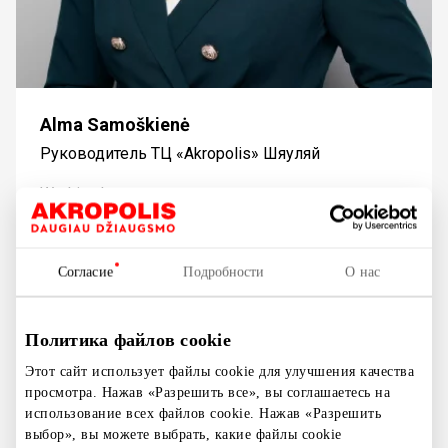
Alma Samoškienė
Pуководитель ТЦ «Akropolis» Шяуляй
Working hours
I-V 08:00-17:00
Номер телефона
Согласие
Подробности
О нас
+370 659 38323
Электронная почта
Политика файлов cookie
alma.samoskiene@akropolis.lt
Этот сайт использует файлы cookie для улучшения качества
просмотра. Нажав «Разрешить все», вы соглашаетесь на
использование всех файлов cookie. Нажав «Разрешить
выбор», вы можете выбрать, какие файлы cookie