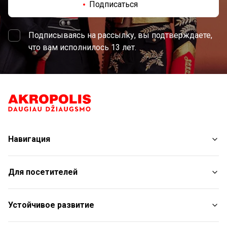
Подписаться
Подписываясь на рассылку, вы подтверждаете,
что вам исполнилось 13 лет.
Навигация
Магазины
Для посетителей
Услуги
Рестораны
План торгового центра
Устойчивое развитие
Бесплатные удобства
С животными
Отчет об устойчивом развитии