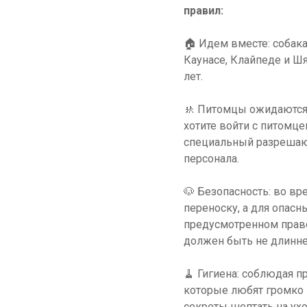
правил:
🏠 Идем вместе: собак
Каунасе, Клайпеде и Ш
лет.
🚸 Питомцы ожидаются в
хотите войти с питомце
специальный разрешающ
персонала.
🐶 Безопасность: во в
переноску, а для опасн
предусмотренном право
должен быть не длинне
🧹 Гигиена: соблюдая п
которые любят громко 
секреты шептать на ухо