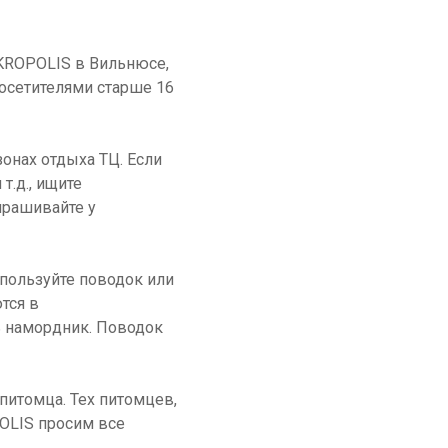
AKROPOLIS в Вильнюсе,
посетителями старше 16
зонах отдыха ТЦ. Если
т.д., ищите
прашивайте у
спользуйте поводок или
тся в
ь намордник. Поводок
питомца. Тех питомцев,
OLIS просим все