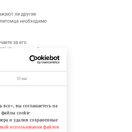
ражают ли другие
 питомца необходимо
чаете за его
POLIS не оставляйте
о мест. Посетителям
 игровую площадку,
О нас
шему питомцу, можно
ир вместе с вами!
 все», вы соглашаетесь на
 файлы cookie
узера и удалив сохраненные
кой использования файлов