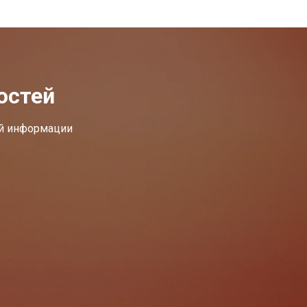
остей
ей информации