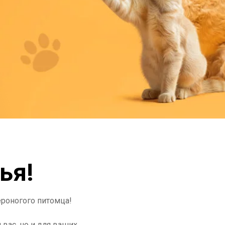
ья!
ероногого питомца!
вас, но и для ваших