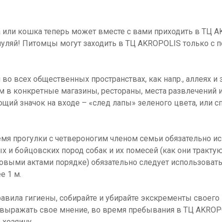
а или кошка теперь может вместе с вами приходить в ТЦ 
яуляй! Питомцы могут заходить в ТЦ AKROPOLIS только с 
о всех общественных пространствах, как напр., аллеях и 
м в конкретные магазины, рестораны, места развлечений и 
ий значок на входе – «след лапы» зеленого цвета, или с
ремя прогулки с четвероногим членом семьи обязательно и
ых и бойцовских пород собак и их помесей (как они трактую
выми актами порядке) обязательно следует использоват
е 1 м.
равила гигиены, собирайте и убирайте экскременты своего 
выражать свое мнение, во время пребывания в ТЦ AKROP
 хозяину.