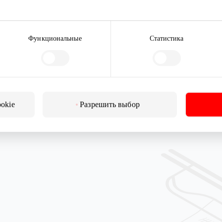
ныйКЖивотным
vūnams 🐕🐾
Функциональные
Статистика
:
ookie
Разрешить выбор