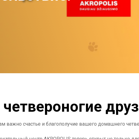
 четвероногие друз
ам важно счастье и благополучие вашего домашнего четв
екательный центр AKROPOLIS теперь открыт не только для 