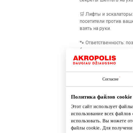
🛒 Лифты и эскалаторы:
посетители против ваш
взять на руки.
🐾 Ответственность: по
безопасность и порядок
питомца без присмотра
запрещается вести пит
которая находится на т
Согласие
Полный список внутре
найти
ЗДЕСЬ
.
Политика файлов cookie
Приходите и дайте воз
Этот сайт использует файлы
использование всех файлов 
AKROPOLIS – больше ла
использовать. Вы можете от
файлы cookie. Для получен