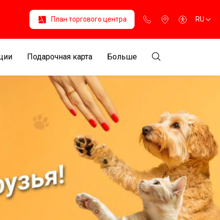
План торгового центра
RU
ции
Подарочная карта
Больше