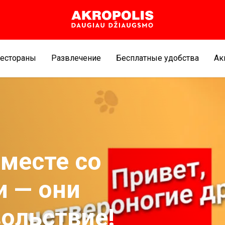
естораны
Развлечение
Бесплатные удобства
Aк
месте со
 — они
ольствие!