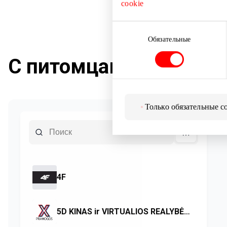
#AkropolisДружелюб
cookie
Выбор
#AkropolisDraugiškasGy
согласия
Обязательные
С питомцами вас ждут
Только обязательные c