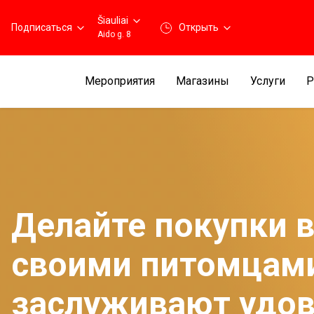
Šiauliai
Подписаться
Открыть
Aido g. 8
Мероприятия
Магазины
Услуги
Р
Делайте покупки в
своими питомцами
заслуживают удов