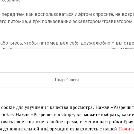
 перед тем как воспользоваться лифтом спросите, не воз
его питомца, а при пользовании эскалатором/травиатором
заботьтесь, чтобы питомец вел себя дружелюбно – вы отве
. В общественных пространствах и на территории ТЦ AKRO
, за исключением определенных предназначенных для этог
омцев или позволять своим питомцам входить на детскую
ерритории ТЦ.
Подробности
нних правил поведения ТЦ AKROPOLIS, применяемых в ва
можность своему питомцу с радостью исследовать новый м
 cookie для улучшения качества просмотра. Нажав «Разрешить
cookie. Нажав «Разрешить выбор», вы можете выбрать, какие
п, больше радости.
озвать свое согласие в любое время, изменив настройки бра
ия дополнительной информации ознакомьтесь с нашей
Полити