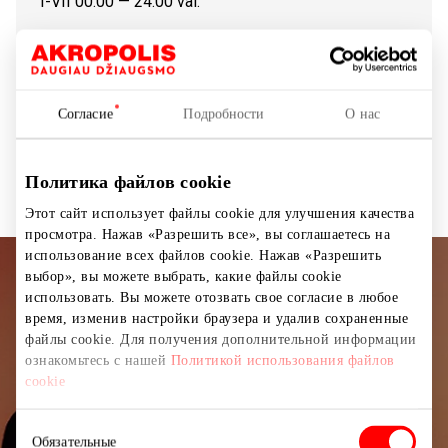
I-VII 00:00 — 24:00 val.
Показать на карте
Согласие
Подробности
О нас
Почтоматы
Услуги
Политика файлов cookie
Этот сайт использует файлы cookie для улучшения качества
просмотра. Нажав «Разрешить все», вы соглашаетесь на
использование всех файлов cookie. Нажав «Разрешить
выбор», вы можете выбрать, какие файлы cookie
Подписывайтесь на рассылку
использовать. Вы можете отозвать свое согласие в любое
время, изменив настройки браузера и удалив сохраненные
новостей
файлы cookie. Для получения дополнительной информации
ознакомьтесь с нашей
Политикой использования файлов
Узнайте первыми о лучших предложениях,
cookie
мероприятиях и самой свежей информации от
торгового центра AKROPOLIS.
Выбор
Обязательные