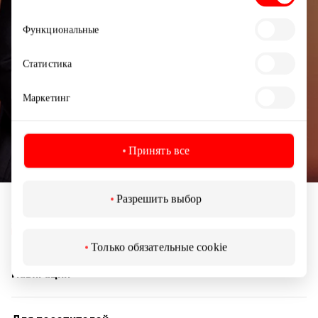
согласия
Функциональные
Статистика
Подписаться
Маркетинг
Подписываясь на рассылку, вы подтверждаете,
что вам исполнилось 13 лет.
Принять все
Разрешить выбор
Только обязательные cookie
Навигация
Магазины