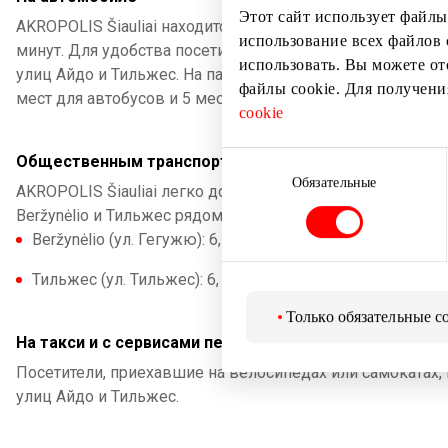
Этот сайт использует файлы
AKROPOLIS Šiauliai находится в микрорайоне Дайнай и н
использование всех файлов 
минут. Для удобства посетителей предлагается просторн
использовать. Вы можете от
улиц Айдо и Тильжес. На парковке есть 22 места для л
файлы cookie. Для получен
мест для автобусов и 5 мест для велосипедов.
cookie
Выбор
Общественным транспортом
согласия
Обязательные
AKROPOLIS Šiauliai легко доступен на автобусах разных
Beržynėlio и Тильжес рядом с торговым центром.
Beržynėlio (ул. Гегужю): 6, 10, 10A, 11, 13, 14, 16, 17, 21, 2
Тильжес (ул. Тильжес): 6, 7, 10, 11, 13, 14, 16, 18, 21
Только обязательные c
На такси и с сервисами перевозок
Посетители, приехавшие на велосипедах или самокатах, 
улиц Айдо и Тильжес.