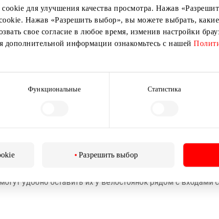
 cookie для улучшения качества просмотра. Нажав «Разрешить
а автомобиле из центра города можно доехать всего за 7–1
cookie. Нажав «Разрешить выбор», вы можете выбрать, какие
ая парковка на 1200 мест, въезд в которую осуществляется
озвать свое согласие в любое время, изменив настройки бра
юдей с ограниченными возможностями, 8 семейных мест, 9
ия дополнительной информации ознакомьтесь с нашей
Полити
Функциональные
Статистика
 маршрутов, которые останавливаются на остановках
3, 23A, 24
ookie
Разрешить выбор
могут удобно оставить их у велостоянок рядом с входами с