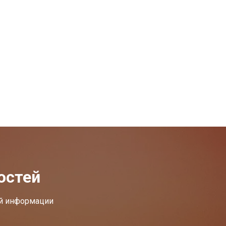
остей
ей информации