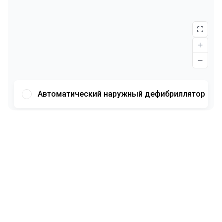
Автоматический наружный дефибриллятор
Шрифт
Иллюстрации
Показывать
Скрывать
Фон
Яркий
Контраст