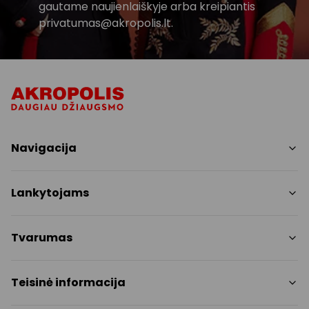
gautame naujienlaiškyje arba kreipiantis
privatumas@akropolis.lt.
Navigacija
Parduotuvės
Lankytojams
Paslaugos
Restoranai ir kavinės
PC planas
Tvarumas
Pramogos
Nemokami patogumai
Draugiški gyvūnams
Tvarumo tikslai
Teisinė informacija
Kontaktai
Tvarumo ataskaita
Akcijos