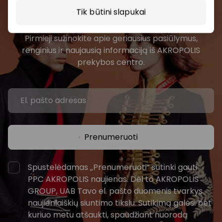
Prisijunkite prie mūsų
Tik būtini slapukai
bendruomenės
Pirmieji sužinokite apie geriausius pasiūlymus,
renginius ir naujausią informaciją iš AKROPOLIS
prekybos centro.
Prenumeruoti
Spustelėdamas „Prenumeruoti“ sutinki gauti
PPC AKROPOLIS naujienas. Dėl to AKROPOLIS
GROUP, UAB Tavo el. pašto duomenis tvarkys
naujienlaiškių siuntimo tikslu. Sutikimą galėsi bet
kuriuo metu atšaukti, spaudžiant nuorodą