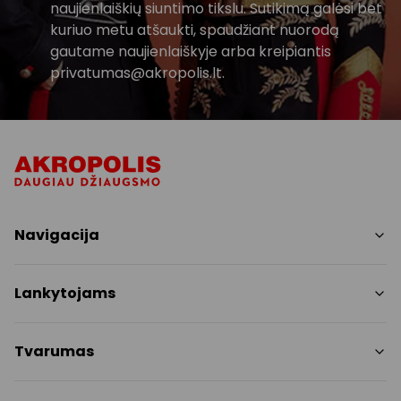
naujienlaiškių siuntimo tikslu. Sutikimą galėsi bet
kuriuo metu atšaukti, spaudžiant nuorodą
gautame naujienlaiškyje arba kreipiantis
privatumas@akropolis.lt.
Navigacija
Parduotuvės
Lankytojams
Paslaugos
Restoranai ir kavinės
PC planas
Tvarumas
Pramogos
Nemokami patogumai
Draugiški gyvūnams
Tvarumo tikslai