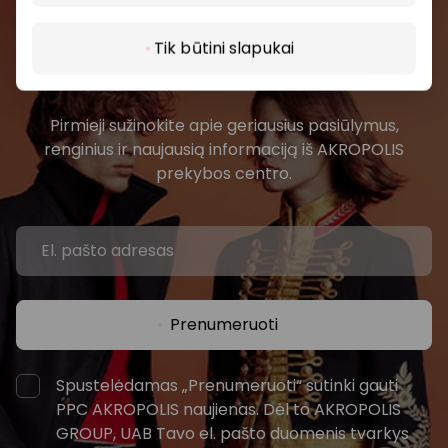
Prisijunkite prie mūsų
Tik būtini slapukai
bendruomenės
Pirmieji sužinokite apie geriausius pasiūlymus,
renginius ir naujausią informaciją iš AKROPOLIS
prekybos centro.
Prenumeruoti
Spustelėdamas „Prenumeruoti“ sutinki gauti
PPC AKROPOLIS naujienas. Dėl to AKROPOLIS
GROUP, UAB Tavo el. pašto duomenis tvarkys