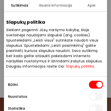
Rodyti lokaciją žemėlapyje
Sutikimas
Išsami informacija
Apie
Slapukų politika
Šaldytuvas su SmartThings funkcija 999 Eur +
Bespoke AI Jet Lite Grey siurblys-šluota 699 Eur –
Siekiant pagerinti Jūsų naršymo kokybę, šioje
340 Eur nuolaida perkant kartu = komplektas 1358
svetainėje naudojami slapukai (ang. cookies).
Spustelėdami „Leisti visus" sutinkate naudoti visus
Eur
slapukus. Spustelėdami „Leisti pasirinkimą" galite
pasirinkti, kuriuos slapukus naudoti. Savo sutikimą
bet kada galite atšaukti pakeisdami interneto
Pasiūlymas galioja 2026 04 13-05 03 Vilniaus ir
naršyklės nustatymus ir ištrindami įrašytus slapukus.
Klaipėdos AKROPOLIO SAMSUNG salone,
Daugiau informacijos rasite čia:
Slapukų politika
pirkdami šaldytuvą ir belaidį dulkių siurblį kartu
sutaupote 340 €. Daugiau informacijos
teiraukitės prekybos vietoje.
Sutikimo
Būtini
pasirinkimas
Nuostatos
Statistika