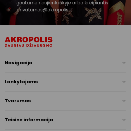
gautame naujienlaiškyje arba kreipiantis
privatumas@akropolis.lt.
Navigacija
Parduotuvės
Lankytojams
Paslaugos
Restoranai ir kavinės
PC planas
Tvarumas
Pramogos
Nemokami patogumai
Draugiški gyvūnams
Tvarumo tikslai
Teisinė informacija
Kontaktai
Tvarumo ataskaita
Akcijos