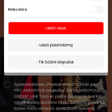
Prisijunkite prie mūsų
bendruomenės
Rinkodara
Pirmieji sužinokite apie geriausius pasiūlymus,
renginius ir naujausią informaciją iš AKROPOLIS
Leisti visus
prekybos centro.
Daugiau
Leisti pasirinkimą
Tik būtini slapukai
Prenumeruoti
Spustelėdamas „Prenumeruoti“ sutinki gauti
PPC AKROPOLIS naujienas. Dėl to AKROPOLIS
GROUP, UAB Tavo el. pašto duomenis tvarkys
naujienlaiškių siuntimo tikslu. Sutikimą galėsi bet
kuriuo metu atšaukti, spaudžiant nuorodą